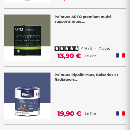
Peinture ARTO premium multi-
supports murs,...
4.9
/
5
-
7
avis
13,90 €
Le Pot
Peinture Ripolin Murs, Boiseries et
Radiateurs...
19,90 €
Le Pot