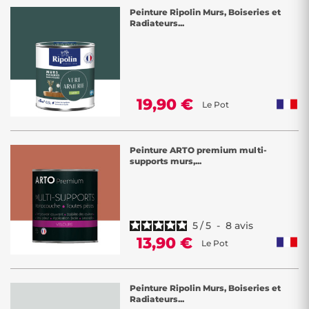
Peinture Ripolin Murs, Boiseries et
Radiateurs...
19,90 €
Le Pot
Peinture ARTO premium multi-
supports murs,...
5
/
5
-
8
avis
13,90 €
Le Pot
Peinture Ripolin Murs, Boiseries et
Radiateurs...