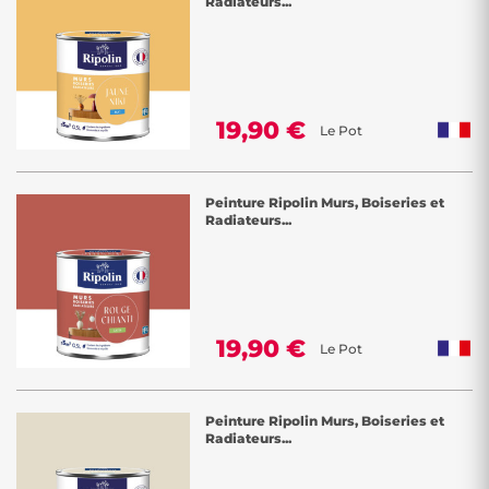
Radiateurs...
Laissez votre créativité s'épanouir en sélectionnant des teintes variées
telles que le beige, le bleu, le vert, le rose ou le rouge parmi notre
vaste gamme de couleurs. Ces nuances vous permettront de donner
vie à votre intérieur, que vous souhaitiez créer une atmosphère
apaisante, énergisante ou sophistiquée.
19,90 €
Le Pot
Chez Décor Discount, nous nous engageons à vous offrir des options
Peinture Ripolin Murs, Boiseries et
de peinture murale intérieure de qualité, tout en vous donnant la
Radiateurs...
liberté de choisir les couleurs et les finitions qui reflètent votre style
personnel. Transformez chaque pièce de votre maison en un espace
unique et accueillant avec nos peintures murales intérieures aux
couleurs éclatantes. Faites de votre intérieur une toile artistique où
votre imagination prend vie.
19,90 €
Le Pot
Peinture Ripolin Murs, Boiseries et
Radiateurs...