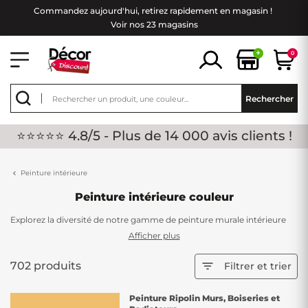
Commandez aujourd'hui, retirez rapidement en magasin !
Voir nos 23 magasins
+
0
Rechercher
⭐⭐⭐⭐⭐ 4.8/5 - Plus de 14 000 avis clients !
Peinture intérieure
Peinture intérieure couleur
Explorez la diversité de notre gamme de peinture murale intérieure
chez Décor Discount, offrant une palette riche en couleurs éclatantes.
Afficher plus
Transformez votre espace intérieur en jouant avec des nuances de
peinture gris, de rose, de bleu, de vert et bien d'autres. Chez nous,
702 produits

Filtrer et trier
vous avez le pouvoir de personnaliser votre intérieur en choisissant
parmi une variété de finitions, que ce soit matte, satinée ou brillante,
Peinture Ripolin Murs, Boiseries et
pour créer une ambiance à votre image.