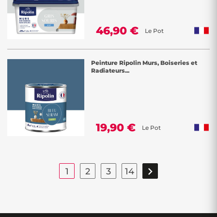
46,90 €
Le Pot
Peinture Ripolin Murs, Boiseries et
Radiateurs...
19,90 €
Le Pot

1
2
3
14