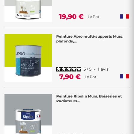
19,90 €
Le Pot
Peinture Apro multi-supports Murs,
plafonds,...
5
/
5
-
1
avis
7,90 €
Le Pot
Peinture Ripolin Murs, Boiseries et
Radiateurs...