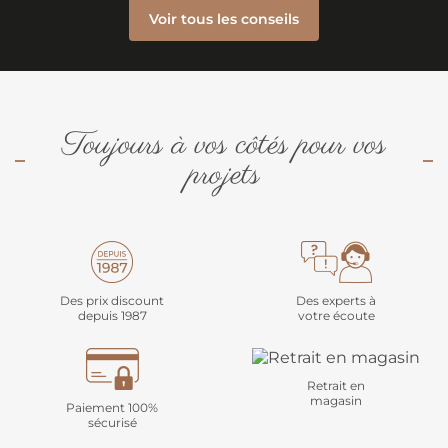
Voir tous les conseils
Toujours à vos côtés pour vos
projets
Des prix discount
Des experts à
depuis 1987
votre écoute
Retrait en
magasin
Paiement 100%
sécurisé