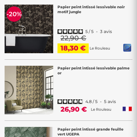
Papier peint intissé lessivable noir
motif jungle
-20%
5
/
5
-
3
avis
22,90 €
18,30 €
Le Rouleau
Papier peint intissé lessivable palme
or
4.8
/
5
-
5
avis
26,90 €
Le Rouleau
Papier peint intissé grande feuille
vert UGEPA