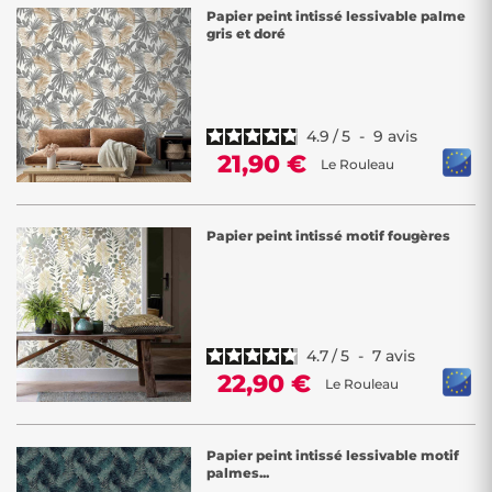
Papier peint intissé lessivable palme
gris et doré
4.9
/
5
-
9
avis
21,90 €
Le Rouleau
Papier peint intissé motif fougères
4.7
/
5
-
7
avis
22,90 €
Le Rouleau
Papier peint intissé lessivable motif
palmes...