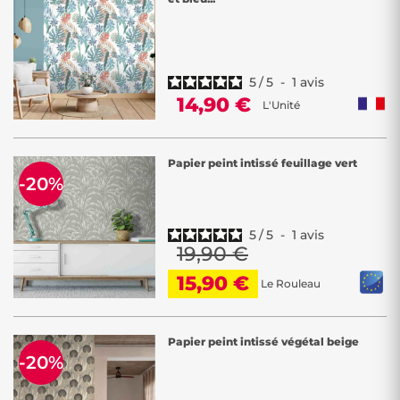
5
/
5
-
1
avis
14,90 €
L'Unité
Papier peint intissé feuillage vert
-20%
5
/
5
-
1
avis
19,90 €
15,90 €
Le Rouleau
Papier peint intissé végétal beige
-20%