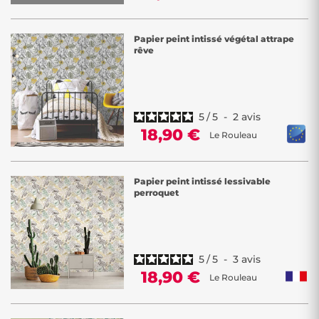
Papier peint intissé végétal attrape
rêve
5
/
5
-
2
avis
18,90 €
Le Rouleau
Papier peint intissé lessivable
perroquet
5
/
5
-
3
avis
18,90 €
Le Rouleau