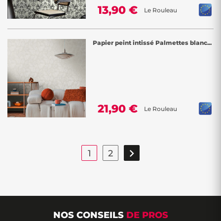
13,90 €
Le Rouleau
Papier peint intissé Palmettes blanc...
21,90 €
Le Rouleau

1
2
NOS CONSEILS
DE PROS