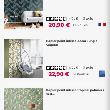
4.7
/
5
-
3
avis
20,90 €
Le Rouleau
Papier peint intissé décor Jungle
Végétal
4.7
/
5
-
3
avis
22,90 €
Le Rouleau
Papier peint intissé tropical palmiers
vert...