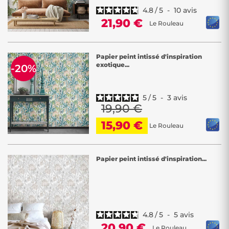
4.8
/
5
-
10
avis
21,90 €
Le Rouleau
Papier peint intissé d'inspiration
exotique...
-20%
5
/
5
-
3
avis
19,90 €
15,90 €
Le Rouleau
Papier peint intissé d'inspiration...
4.8
/
5
-
5
avis
20,90 €
Le Rouleau