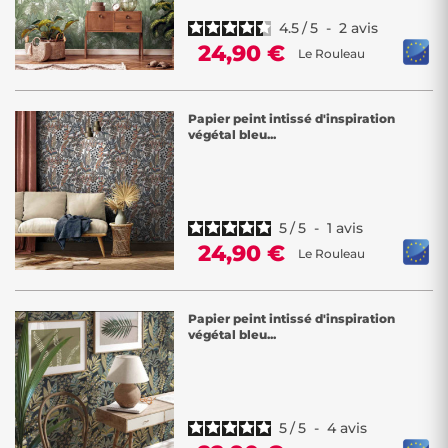
4.5
/
5
-
2
avis
24,90 €
Le Rouleau
Papier peint intissé d'inspiration
végétal bleu...
5
/
5
-
1
avis
24,90 €
Le Rouleau
Papier peint intissé d'inspiration
végétal bleu...
5
/
5
-
4
avis