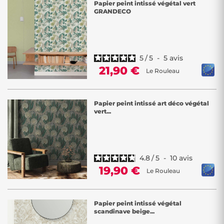
Papier peint intissé végétal vert
GRANDECO
5
/
5
-
5
avis
21,90 €
Le Rouleau
Papier peint intissé art déco végétal
vert...
4.8
/
5
-
10
avis
19,90 €
Le Rouleau
Papier peint intissé végétal
scandinave beige...