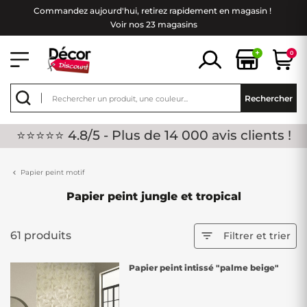
Commandez aujourd'hui, retirez rapidement en magasin !
Voir nos 23 magasins
+
0
Rechercher
⭐⭐⭐⭐⭐ 4.8/5 - Plus de 14 000 avis clients !
Papier peint motif
Papier peint jungle et tropical
61 produits

Filtrer et trier
Papier peint intissé "palme beige"