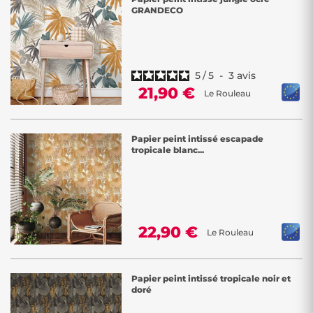
GRANDECO
5
/
5
-
3
avis
21,90 €
Le Rouleau
Papier peint intissé escapade
tropicale blanc...
22,90 €
Le Rouleau
Papier peint intissé tropicale noir et
doré