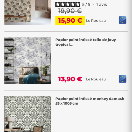
5
/
5
-
1
avis
19,90 €
15,90 €
Le Rouleau
Papier peint intissé toile de jouy
tropical...
13,90 €
Le Rouleau
Papier peint intissé monkey damask
53 x 1005 cm