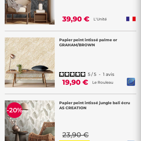
39,90 €
L'Unité
Papier peint intissé palme or
GRAHAM/BROWN
5
/
5
-
1
avis
19,90 €
Le Rouleau
Papier peint intissé jungle bali écru
AS CREATION
-20%
23,90 €