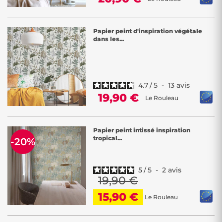
Papier peint d'inspiration végétale
dans les...
4.7
/
5
-
13
avis
19,90 €
Le Rouleau
Papier peint intissé inspiration
tropical...
-20%
5
/
5
-
2
avis
19,90 €
15,90 €
Le Rouleau