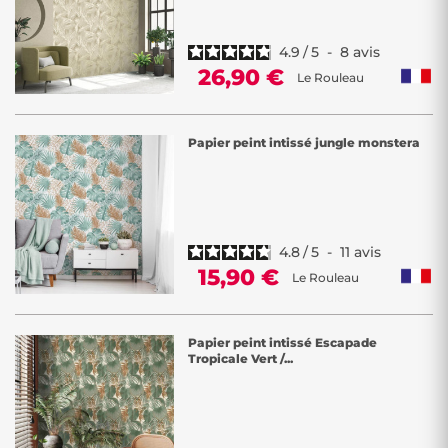
4.9
/
5
-
8
avis
26,90 €
Le Rouleau
Papier peint intissé jungle monstera
4.8
/
5
-
11
avis
15,90 €
Le Rouleau
Papier peint intissé Escapade
Tropicale Vert /...