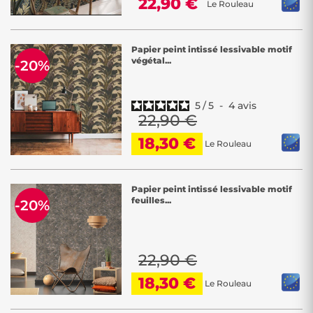
22,90 €
Le Rouleau
Papier peint intissé lessivable motif
végétal...
-20%
5
/
5
-
4
avis
22,90 €
18,30 €
Le Rouleau
Papier peint intissé lessivable motif
feuilles...
-20%
22,90 €
18,30 €
Le Rouleau