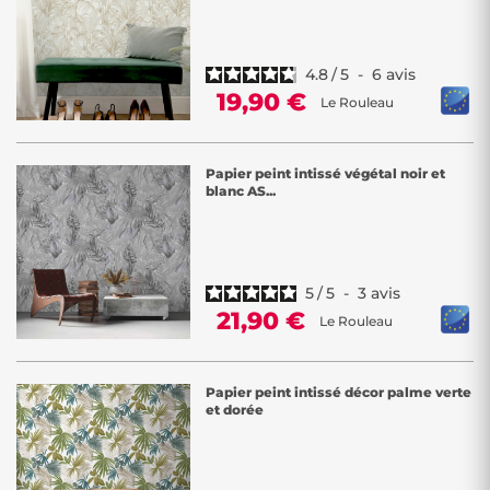
4.8
/
5
-
6
avis
19,90 €
Le Rouleau
Papier peint intissé végétal noir et
blanc AS...
5
/
5
-
3
avis
21,90 €
Le Rouleau
Papier peint intissé décor palme verte
et dorée