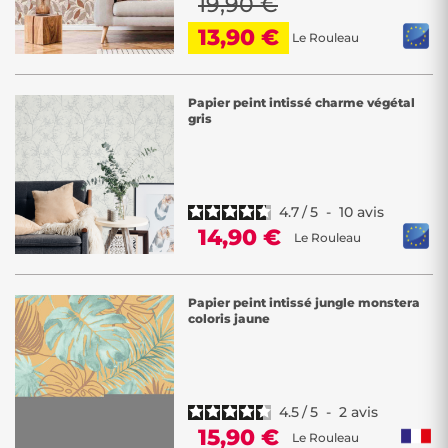
19,90 €
13,90 €
Le Rouleau
Papier peint intissé charme végétal
gris
4.7
/
5
-
10
avis
14,90 €
Le Rouleau
Papier peint intissé jungle monstera
coloris jaune
4.5
/
5
-
2
avis
15,90 €
Le Rouleau