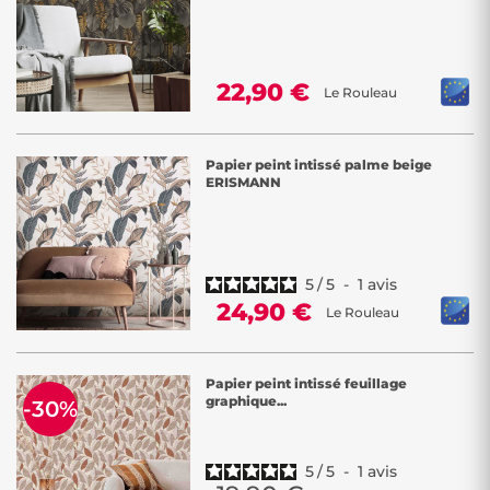
22,90 €
Le Rouleau
Papier peint intissé palme beige
ERISMANN
5
/
5
-
1
avis
24,90 €
Le Rouleau
Papier peint intissé feuillage
graphique...
-30%
5
/
5
-
1
avis