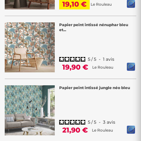
19,10 €
Le Rouleau
Papier peint intissé nénuphar bleu
et...
5
/
5
-
1
avis
19,90 €
Le Rouleau
Papier peint intissé jungle néo bleu
5
/
5
-
3
avis
21,90 €
Le Rouleau