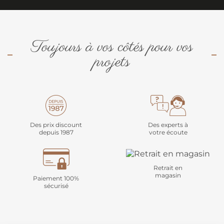
Toujours à vos côtés pour vos
projets
Des prix discount
Des experts à
depuis 1987
votre écoute
Retrait en
magasin
Paiement 100%
sécurisé