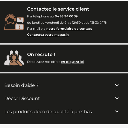
Contactez le service client
Par téléphone au
04 26 94 00 39
du lundi au vendredi de 9h à 12h30 et de 13h30 à 17h
Par mail via
notre formulaire de contact
Contactez votre magasin
On recrute !
Découvrez nos offres
en cliquant ici

Besoin d'aide ?

Décor Discount

Les produits déco de qualité à prix bas