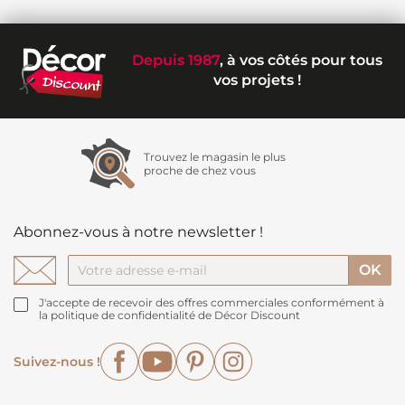
Depuis 1987
, à vos côtés pour tous
vos projets !
Trouvez le magasin le plus
proche de chez vous
Abonnez-vous à notre newsletter !
J'accepte de recevoir des offres commerciales conformément à
la politique de confidentialité de Décor Discount
Facebook
YouTube
Pinterest
Instagram
Suivez-nous !