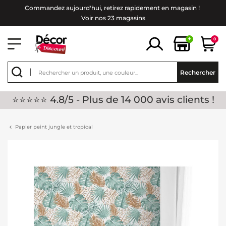
Commandez aujourd'hui, retirez rapidement en magasin !
Voir nos 23 magasins
+
0
Rechercher
⭐⭐⭐⭐⭐ 4.8/5 - Plus de 14 000 avis clients !
Papier peint jungle et tropical