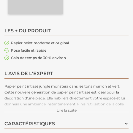
LES + DU PRODUIT
Papier peint moderne et original
Pose facile et rapide
Gain de temps de 30 % environ
L'AVIS DE L'EXPERT
Papier peint intissé jungle monstera dans les tons marron et vert.
Cette nouvelle génération de papier peint intissé est idéal pour la
décoration d'une pièce. Elle habillera directement votre espace et lui
donnera une ambiance instantanément. Finis l'utilisation de la colle
au dos du papier : la colle est à appliquer uniquement sur le mur
Lire la suite
facilement. Ce papier peint lessivable convient pour des pièces telles
que des salons, cuisines ou encore des salles de bain. Facile
CARACTÉRISTIQUES
d'entretien. Nettoyage avec une éponge humide à l’eau savonneuse.