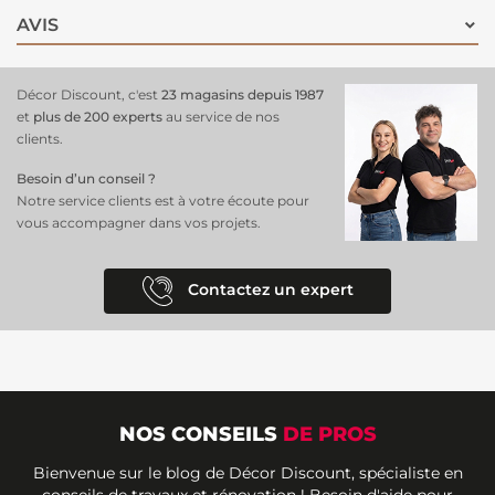
AVIS
Décor Discount, c'est
23 magasins depuis 1987
et
plus de 200 experts
au service de nos
clients.
Besoin d’un conseil ?
Notre service clients est à votre écoute pour
vous accompagner dans vos projets.
Contactez un expert
NOS CONSEILS
DE PROS
Bienvenue sur le blog de Décor Discount, spécialiste en