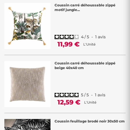
Coussin carré déhoussable zippé
motif jungle...
4
/
5
-
1
avis
11,99 €
L'Unité
Coussin carré déhoussable zippé
beige 40x40 cm
5
/
5
-
1
avis
12,59 €
L'Unité
Coussin feuillage brodé noir 30x50 cm