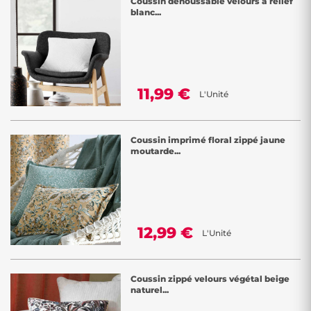
Coussin déhoussable velours à relief
blanc...
11,99 €
L'Unité
Coussin imprimé floral zippé jaune
moutarde...
12,99 €
L'Unité
Coussin zippé velours végétal beige
naturel...