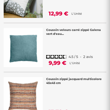
12,99 €
L'Unité
Coussin velours carré zippé Galena
vert d'eau...
4.5
/
5
-
2
avis
9,99 €
L'Unité
Coussin zippé jacquard multicolore
45x45 cm