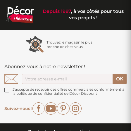
Depuis 1987
, à vos côtés pour tous
vos projets !
Trouvez le magasin le plus
proche de chez vous
Abonnez-vous à notre newsletter !
J'accepte de recevoir des offres commerciales conformément à
la politique de confidentialité de Décor Discount
Facebook
YouTube
Pinterest
Instagram
Suivez-nous !