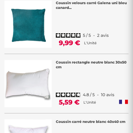
Coussin velours carré Galena uni bleu
canard...
5
/
5
-
2
avis
9,99 €
L'Unité
Coussin rectangle neutre blanc 30x50
cm
4.8
/
5
-
10
avis
5,59 €
L'Unité
Coussin carré neutre blanc 40x40 cm