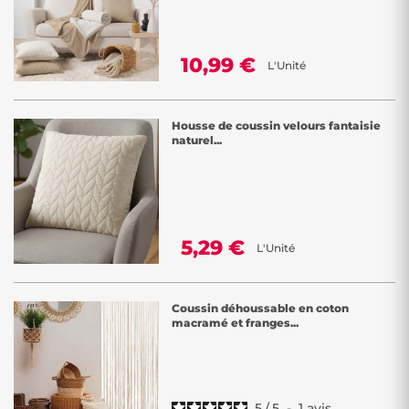
10,99 €
L'Unité
Housse de coussin velours fantaisie
naturel...
5,29 €
L'Unité
Coussin déhoussable en coton
macramé et franges...
5
/
5
-
1
avis