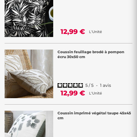
12,99 €
L'Unité
Coussin feuillage brodé à pompon
écru 30x50 cm
5
/
5
-
1
avis
12,99 €
L'Unité
Coussin imprimé végétal taupe 45x45
cm