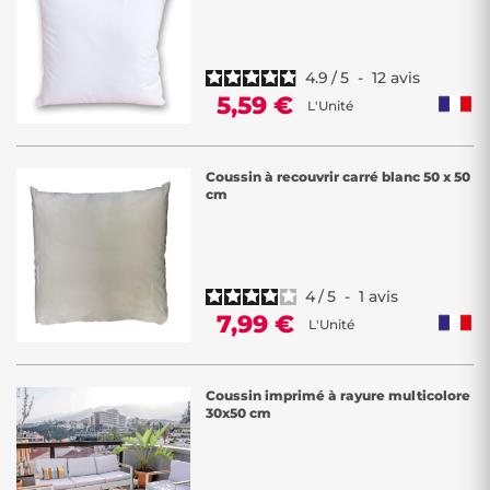
4.9
/
5
-
12
avis
5,59 €
L'Unité
Coussin à recouvrir carré blanc 50 x 50
cm
4
/
5
-
1
avis
7,99 €
L'Unité
Coussin imprimé à rayure multicolore
30x50 cm