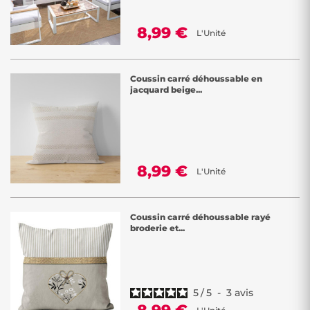
8,99 €
L'Unité
Coussin carré déhoussable en
jacquard beige...
8,99 €
L'Unité
Coussin carré déhoussable rayé
broderie et...
5
/
5
-
3
avis