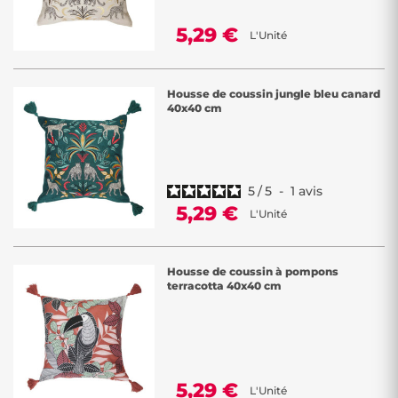
5,29 €
L'Unité
Housse de coussin jungle bleu canard
40x40 cm
5
/
5
-
1
avis
5,29 €
L'Unité
Housse de coussin à pompons
terracotta 40x40 cm
5,29 €
L'Unité