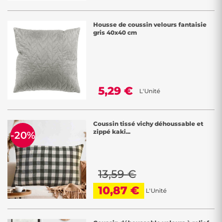
Housse de coussin velours fantaisie
gris 40x40 cm
5,29 €
L'Unité
Coussin tissé vichy déhoussable et
zippé kaki...
-20%
13,59 €
10,87 €
L'Unité