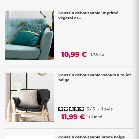
Coussin déhoussable imprimé
végétal et...
10,99 €
L'Unité
Coussin déhoussable velours à relief
beige...
5
/
5
-
1
avis
11,99 €
L'Unité
Coussin déhoussable brodé beige