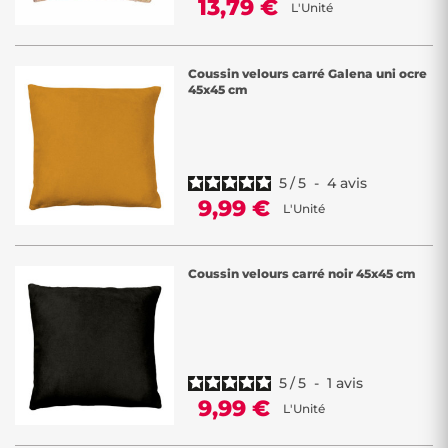
13,79 €
L'Unité
Coussin velours carré Galena uni ocre
45x45 cm
5
/
5
-
4
avis
9,99 €
L'Unité
Coussin velours carré noir 45x45 cm
5
/
5
-
1
avis
9,99 €
L'Unité