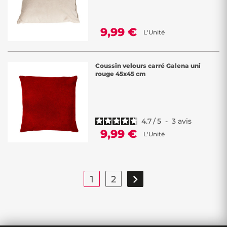
9,99 €
L'Unité
Coussin velours carré Galena uni
rouge 45x45 cm
4.7
/
5
-
3
avis
9,99 €
L'Unité

1
2