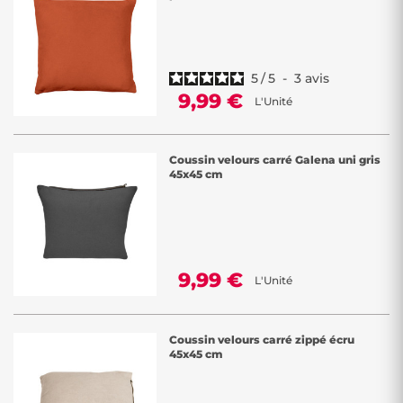
5
/
5
-
3
avis
9,99 €
L'Unité
Coussin velours carré Galena uni gris
45x45 cm
9,99 €
L'Unité
Coussin velours carré zippé écru
45x45 cm