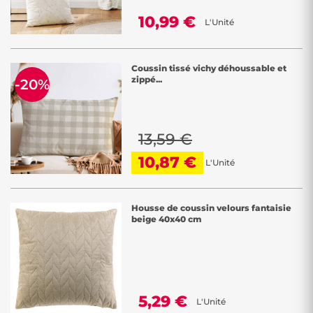
10,99 €
L'Unité
Coussin tissé vichy déhoussable et
zippé...
-20%
13,59 €
10,87 €
L'Unité
Housse de coussin velours fantaisie
beige 40x40 cm
5,29 €
L'Unité