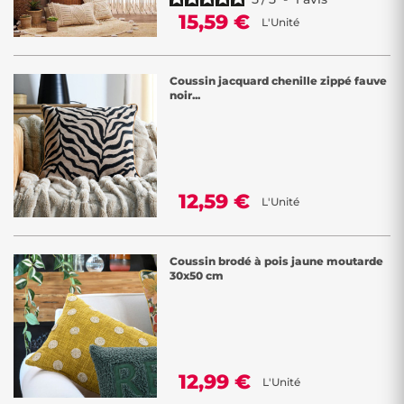
15,59 €
L'Unité
Coussin jacquard chenille zippé fauve
noir...
12,59 €
L'Unité
Coussin brodé à pois jaune moutarde
30x50 cm
12,99 €
L'Unité