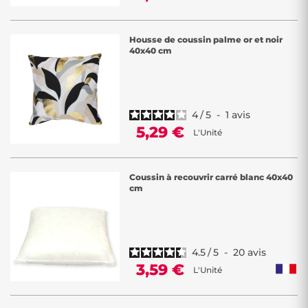
Housse de coussin palme or et noir
40x40 cm
4
/
5
-
1
avis
5,29 €
L'Unité
Coussin à recouvrir carré blanc 40x40
cm
4.5
/
5
-
20
avis
3,59 €
L'Unité