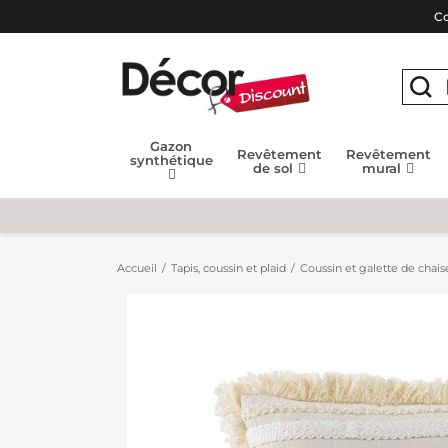
Co
Gazon
Revêtement
Revêtement
synthétique
de sol
mural
Accueil
Tapis, coussin et plaid
Coussin et galette de chais