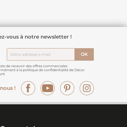
z-vous à notre newsletter !
pte de recevoir des offres commerciales
rmément à
la politique de confidentialité de Décor
unt
Facebook
YouTube
Pinterest
Instagram
nous !