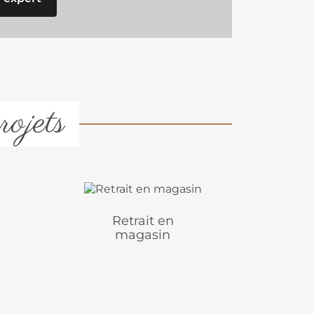
rojets
Retrait en
magasin