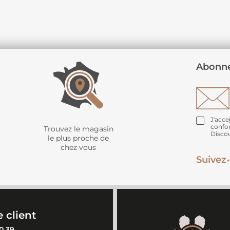
Abonne
J'acce
confo
Trouvez le magasin
Disco
le plus proche de
chez vous
Suivez-
 client
0 39