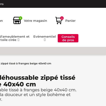
ins
+
0
on
Votre magasin
Panier
 d'ameublement et
Evènementiel
Conseils
toile cirée
de pros
 zippé tissé à franges beige 40x40 cm
déhoussable zippé tissé
ge 40x40 cm
ble tissé à franges beige 40x40 cm.
 la douceur et un style bohème et
r.