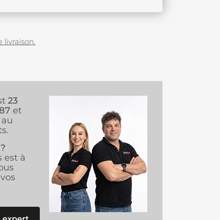
 livraison.
st
23
987
et
au
s.
 ?
s est à
ous
vos
 expert