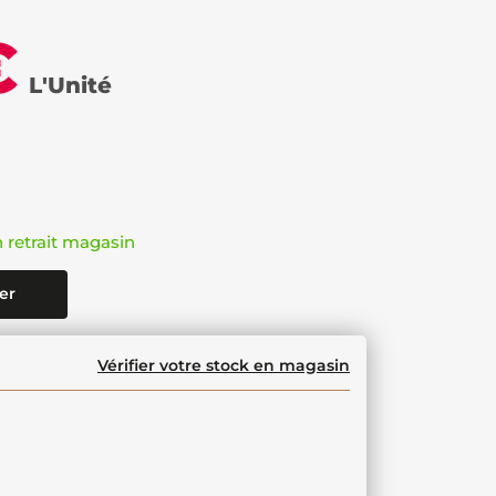
€
L'Unité
n retrait magasin
er
Vérifier votre stock en magasin