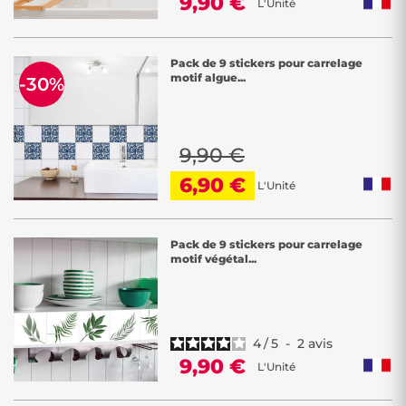
9,90 €
L'Unité
Pack de 9 stickers pour carrelage
motif algue...
-30%
9,90 €
6,90 €
L'Unité
Pack de 9 stickers pour carrelage
motif végétal...
4
/
5
-
2
avis
9,90 €
L'Unité