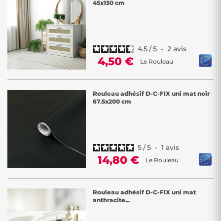
45x150 cm
4.5
/
5
-
2
avis
4,50 €
Le Rouleau
Rouleau adhésif D-C-FIX uni mat noir
67.5x200 cm
5
/
5
-
1
avis
14,80 €
Le Rouleau
Rouleau adhésif D-C-FIX uni mat
anthracite...