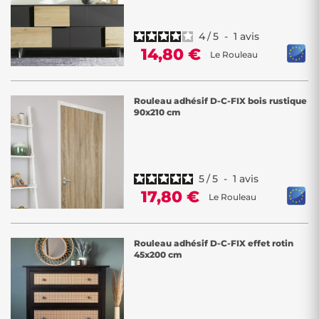
4
/
5
-
1
avis
14,80 €
Le Rouleau
Rouleau adhésif D-C-FIX bois rustique
90x210 cm
5
/
5
-
1
avis
17,80 €
Le Rouleau
Rouleau adhésif D-C-FIX effet rotin
45x200 cm