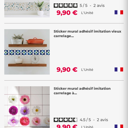
5
/
5
-
2
avis
9,90 €
L'Unité
Sticker mural adhésif imitation vieux
carrelage...
9,90 €
L'Unité
Sticker mural adhésif imitation
carrelage à...
4.5
/
5
-
2
avis
9,90 €
L'Unité