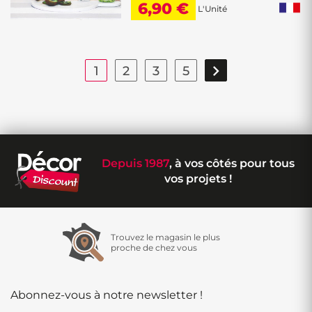
6,90 €
L'Unité

1
2
3
5
Depuis 1987
, à vos côtés pour tous
vos projets !
Trouvez le magasin le plus
proche de chez vous
Abonnez-vous à notre newsletter !