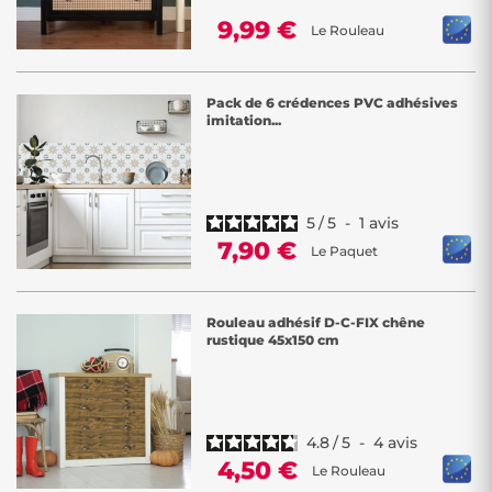
9,99 €
Le Rouleau
Pack de 6 crédences PVC adhésives
imitation...
5
/
5
-
1
avis
7,90 €
Le Paquet
Rouleau adhésif D-C-FIX chêne
rustique 45x150 cm
4.8
/
5
-
4
avis
4,50 €
Le Rouleau