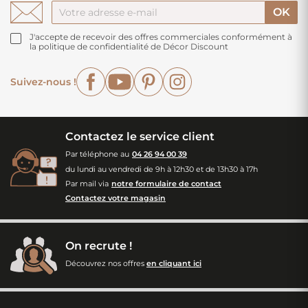
J'accepte de recevoir des offres commerciales conformément à
la politique de confidentialité de Décor Discount
Facebook
YouTube
Pinterest
Instagram
Suivez-nous !
Contactez le service client
Par téléphone au
04 26 94 00 39
du lundi au vendredi de 9h à 12h30 et de 13h30 à 17h
Par mail via
notre formulaire de contact
Contactez votre magasin
On recrute !
Découvrez nos offres
en cliquant ici