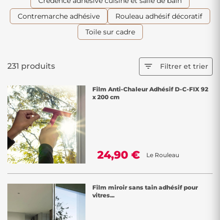
Crédence adhésive cuisine et salle de bain
subliment vos espaces, créant une atmosphère chaleureuse et
accueillante. Que ce soit pour le salon, la chambre, ou le bureau, nos
Contremarche adhésive
Rouleau adhésif décoratif
stickers et photos murales sont la solution parfaite pour ajouter du
Toile sur cadre
caractère à votre intérieur, tout en restant accessibles et simples à
installer.
231 produits

Filtrer et trier
Film Anti-Chaleur Adhésif D-C-FIX 92
x 200 cm
24,90 €
Le Rouleau
Film miroir sans tain adhésif pour
vitres...