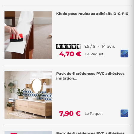
Kit de pose rouleaux adhésifs D-C-FIX
4.5
/
5
-
14
avis
4,70 €
Le Paquet
Pack de 6 crédences PVC adhésives
imitation...
7,90 €
Le Paquet
Pack de 6 crédences PVC adhésives