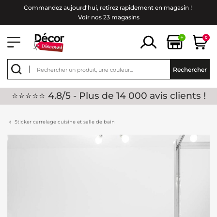
Commandez aujourd'hui, retirez rapidement en magasin !
Voir nos 23 magasins
+
0
Rechercher
⭐⭐⭐⭐⭐ 4.8/5 - Plus de 14 000 avis clients !
Sticker carrelage cuisine et salle de bain