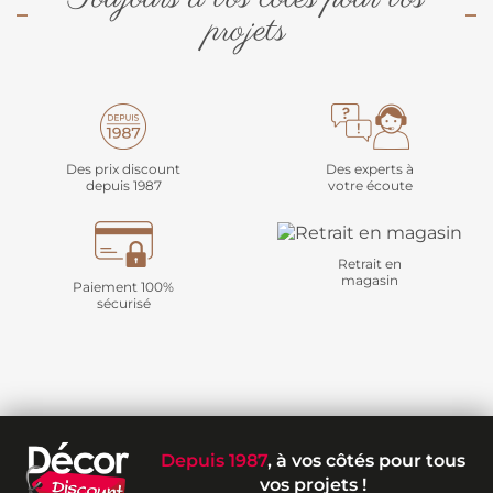
projets
Des prix discount
Des experts à
depuis 1987
votre écoute
Retrait en
magasin
Paiement 100%
sécurisé
Depuis 1987
, à vos côtés pour tous
vos projets !