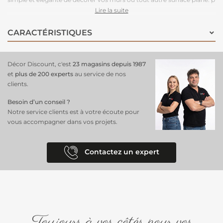
p Le motif effet relief 3D donne une profondeur saisissante à votre
Lire la suite
décor, créant ainsi une ambiance moderne et sophistiquée. Grâce à
son adhésif de qualité, l'application est rapide et assure une tenue
CARACTÉRISTIQUES
durable.
Décor Discount, c'est
23 magasins depuis 1987
et
plus de 200 experts
au service de nos
clients.
Besoin d’un conseil ?
Notre service clients est à votre écoute pour
vous accompagner dans vos projets.
Contactez un expert
Toujours à vos côtés pour vos