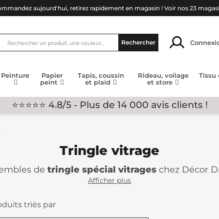
mmandez aujourd'hui, retirez rapidement en magasin !
Voir nos 23 magas
Connexi
Rechercher
Peinture
Papier
Tapis, coussin
Rideau, voilage
Tissu
peint
et plaid
et store
⭐⭐⭐⭐⭐ 4.8/5 - Plus de 14 000 avis clients !
e
Tringle vitrage
nsembles de
tringle spécial vitrages
chez Décor D
riés, extensibles ou de style bistrot. Nos ensemb
Afficher plus
rte quelle décoration intérieure, offrant une sol
mplète ici-même, où il vous suffit de faire votre c
duits triés par
trages de Décor Discount sont conçus pour répondr