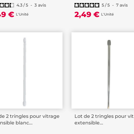
4.3
/
5
-
3
avis
5
/
5
-
7
avis
49 €
2,49 €
L'Unité
L'Unité
de 2 tringles pour vitrage
Lot de 2 tringles pour vi
nsible blanc...
extensible...