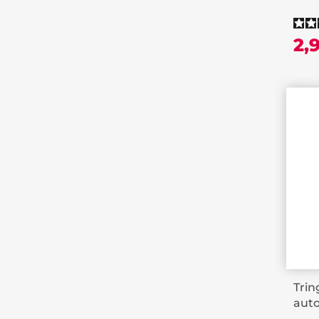
2,
Trin
aut
exte