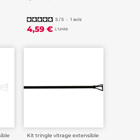
5
/
5
-
1
avis
4,59 €
L'Unité
sible
Kit tringle vitrage extensible