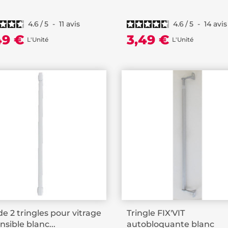
4.6
/
5
-
11
avis
4.6
/
5
-
14
avis
49 €
3,49 €
L'Unité
L'Unité
de 2 tringles pour vitrage
Tringle FIX'VIT
nsible blanc...
autobloquante blanc