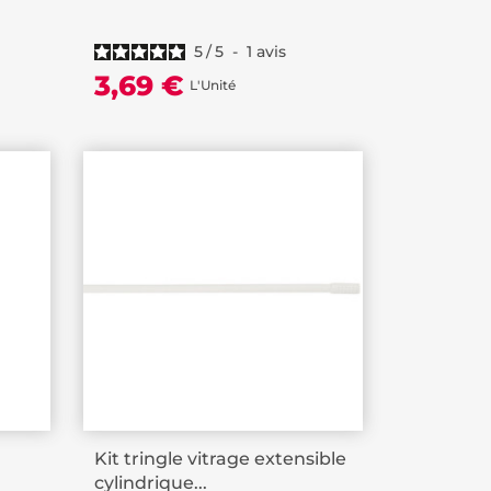
5
/
5
-
1
avis
3,69 €
L'Unité
Kit tringle vitrage extensible
cylindrique...