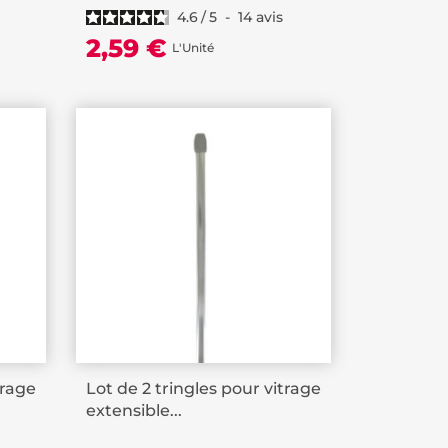
4.6
/
5
-
14
avis
2,59 €
L'Unité
trage
Lot de 2 tringles pour vitrage
extensible...