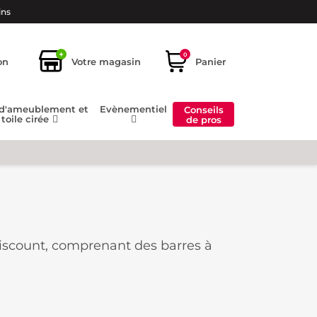
ins
+
0
on
Votre magasin
Panier
 d'ameublement et
Evènementiel
Conseils
toile cirée
de pros
iscount, comprenant des barres à
les sont dotés de motifs simples qui
ution pratique pour accrocher vos
hoix !
e à vos besoins esthétiques et