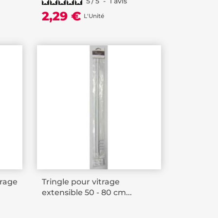
5
/
5
-
1
avis
2,29 €
L'Unité
trage
Tringle pour vitrage
extensible 50 - 80 cm...