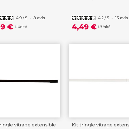
extensible...
4.9
/
5
-
8
avis
4.2
/
5
-
13
avis
99 €
4,49 €
L'Unité
L'Unité
tringle vitrage extensible
Kit tringle vitrage exten