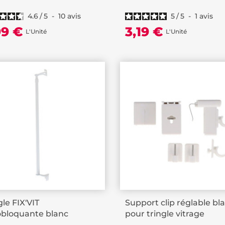
4.6
/
5
-
10
avis
5
/
5
-
1
avis
99 €
3,19 €
L'Unité
L'Unité
gle FIX'VIT
Support clip réglable bl
obloquante blanc
pour tringle vitrage
nsible...