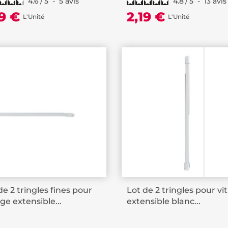
4.6
/
5
-
5
avis
4.8
/
5
-
13
avis
19 €
2,19 €
L'Unité
L'Unité
de 2 tringles fines pour
Lot de 2 tringles pour vi
age extensible...
extensible blanc...