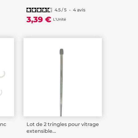
4.5
/
5
-
4
avis
3,39 €
L'Unité
anc
Lot de 2 tringles pour vitrage
extensible...