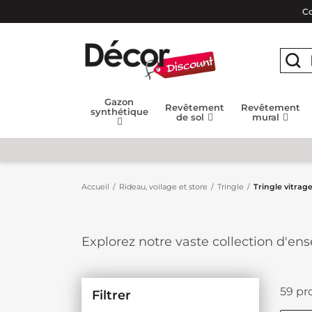
Co
Gazon
Revêtement
Revêtement
synthétique
de sol
mural
Accueil
Rideau, voilage et store
Tringle
Tringle vitrag
Explorez notre vaste collection d'e
rideaux dans une gamme de coloris va
s'intègrent harmonieusement à n'impo
rideaux. Découvrez notre sélection co
59 pro
Filtrer
Les ensembles de tringle spécial vi