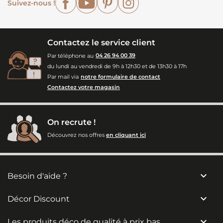
Suivez-nous !
Contactez le service client
Par téléphone au
04 26 94 00 39
du lundi au vendredi de 9h à 12h30 et de 13h30 à 17h
Par mail via
notre formulaire de contact
Contactez votre magasin
On recrute !
Découvrez nos offres
en cliquant ici

Besoin d'aide ?

Décor Discount

Les produits déco de qualité à prix bas