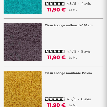
4.8
/
5
-
4
avis
11,90 €
Le ML
Tissu éponge anthracite 150 cm
4.4
/
5
-
5
avis
11,90 €
Le ML
Tissu éponge moutarde 150 cm
4.6
/
5
-
8
avis
11,90 €
Le ML