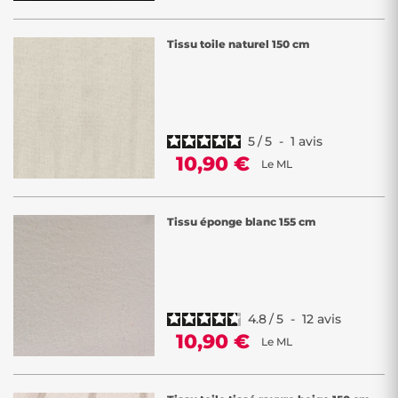
Tissu toile naturel 150 cm
5
/
5
-
1
avis
10,90 €
Le ML
Tissu éponge blanc 155 cm
4.8
/
5
-
12
avis
10,90 €
Le ML