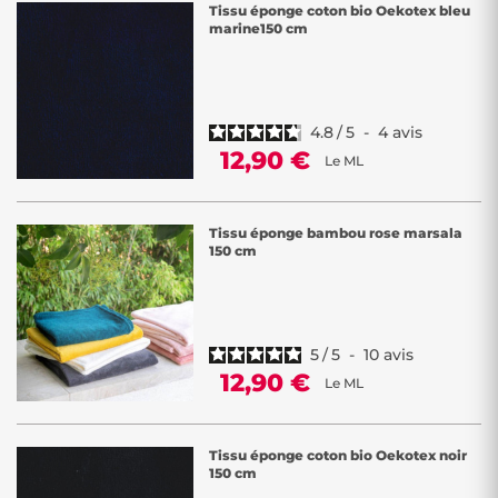
Tissu éponge coton bio Oekotex bleu
marine150 cm
4.8
/
5
-
4
avis
12,90 €
Le ML
Tissu éponge bambou rose marsala
150 cm
5
/
5
-
10
avis
12,90 €
Le ML
Tissu éponge coton bio Oekotex noir
150 cm