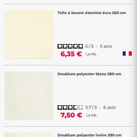
Toile à beurre étamine écru 260 cm
5
/
5
-
5
avis
6,35 €
Le ML
Doublure polyester blanc 280 cm
3.7
/
5
-
6
avis
7,50 €
Le ML
Doublure polyester ivoire 280 cm