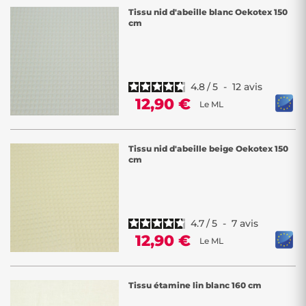
Tissu nid d'abeille blanc Oekotex 150
cm
4.8
/
5
-
12
avis
12,90 €
Le ML
Tissu nid d'abeille beige Oekotex 150
cm
4.7
/
5
-
7
avis
12,90 €
Le ML
Tissu étamine lin blanc 160 cm