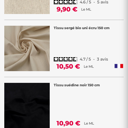
4.6
/
5
-
5
avis
9,90 €
Le ML
Tissu sergé bio uni écru 150 cm
4.7
/
5
-
3
avis
10,50 €
Le ML
Tissu suédine noir 150 cm
10,90 €
Le ML