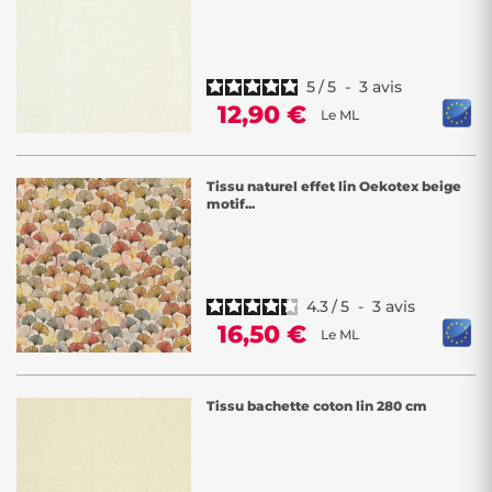
5
/
5
-
3
avis
12,90 €
Le ML
Tissu naturel effet lin Oekotex beige
motif...
4.3
/
5
-
3
avis
16,50 €
Le ML
Tissu bachette coton lin 280 cm