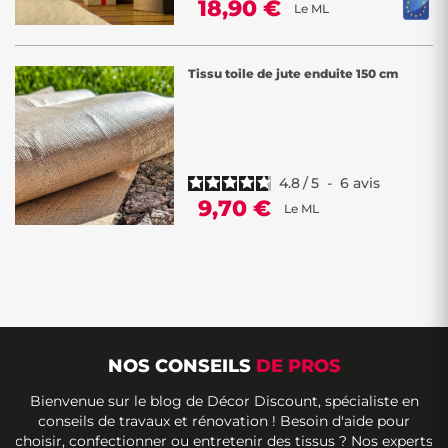
18,90 €
Le ML
Tissu toile de jute enduite 150 cm
4.8
/
5
-
6
avis
9,70 €
Le ML
NOS CONSEILS
DE PROS
Bienvenue sur le blog de Décor Discount, spécialiste en
conseils de travaux et rénovation ! Besoin d'aide pour
choisir, confectionner ou entretenir des tissus ? Nos experts