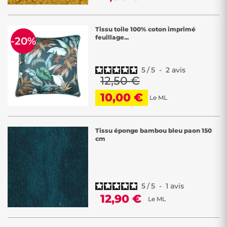
Tissu toile 100% coton imprimé
feuillage...
-20%
5
/
5
-
2
avis
12,50 €
10,00 €
Le ML
Tissu éponge bambou bleu paon 150
cm
5
/
5
-
1
avis
12,90 €
Le ML