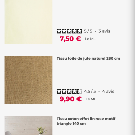
5
/
5
-
3
avis
7,50 €
Le ML
Tissu toile de jute naturel 280 cm
4.5
/
5
-
4
avis
9,90 €
Le ML
Tissu coton effet lin rose motif
triangle 140 cm