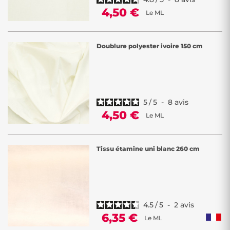
4,50 €
Le ML
Doublure polyester ivoire 150 cm
5
/
5
-
8
avis
4,50 €
Le ML
Tissu étamine uni blanc 260 cm
4.5
/
5
-
2
avis
6,35 €
Le ML