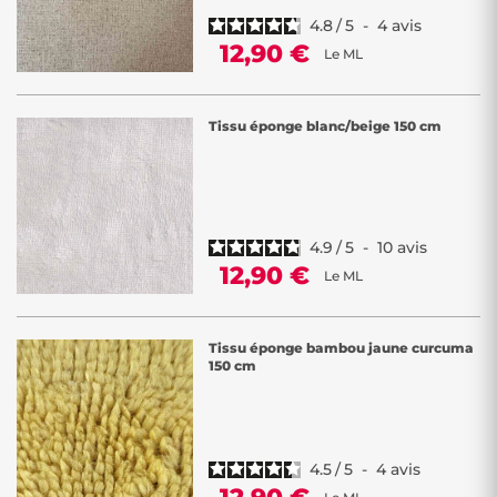
4.8
/
5
-
4
avis
12,90 €
Le ML
Tissu éponge blanc/beige 150 cm
4.9
/
5
-
10
avis
12,90 €
Le ML
Tissu éponge bambou jaune curcuma
150 cm
4.5
/
5
-
4
avis