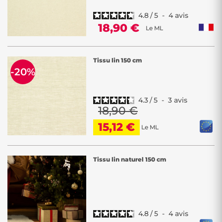
4.8
/
5
-
4
avis
18,90 €
Le ML
Tissu lin 150 cm
-20%
4.3
/
5
-
3
avis
18,90 €
15,12 €
Le ML
Tissu lin naturel 150 cm
4.8
/
5
-
4
avis