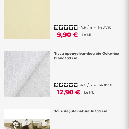
rustique, elle s’invite dans des
projets créatifs comme des sacs
,
décorations ou rangements pour
chambre d’enfant
. Laissez libre
cours à votre imagination avec ces
matières naturelles
, durables et
polyvalentes, pensées pour des créations uniques et responsables !
4.8
/
5
-
16
avis
9,90 €
Le ML
Tissu éponge bambou bio Oeko-tex
blanc 150 cm
4.8
/
5
-
34
avis
12,90 €
Le ML
Toile de jute naturelle 150 cm