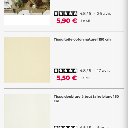
4.8
/
5
-
26
avis
5,90 €
Le ML
Tissu toile coton naturel 150 cm
4.8
/
5
-
17
avis
5,50 €
Le ML
Tissu doublure à tout faire blanc 150
cm
4.8
/
5
-
8
avis