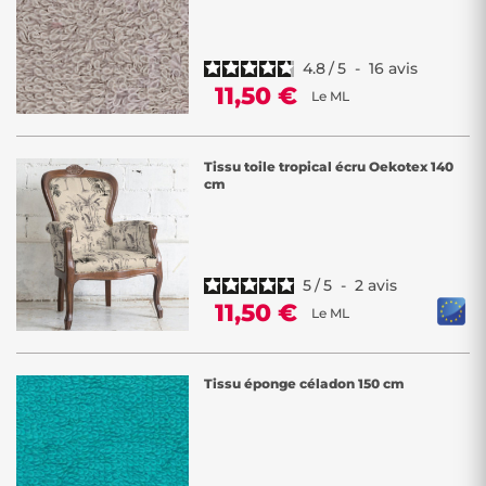
4.8
/
5
-
16
avis
11,50 €
Le ML
Tissu toile tropical écru Oekotex 140
cm
5
/
5
-
2
avis
11,50 €
Le ML
Tissu éponge céladon 150 cm