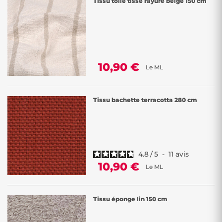
Tissu toile tissé rayure beige 150 cm
10,90 €
Le ML
Tissu bachette terracotta 280 cm
4.8
/
5
-
11
avis
10,90 €
Le ML
Tissu éponge lin 150 cm