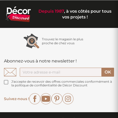
Depuis 1987
, à vos côtés pour tous
vos projets !
Trouvez le magasin le plus
proche de chez vous
Abonnez-vous à notre newsletter !
J'accepte de recevoir des offres commerciales conformément à
la politique de confidentialité de Décor Discount
Facebook
YouTube
Pinterest
Instagram
Suivez-nous !