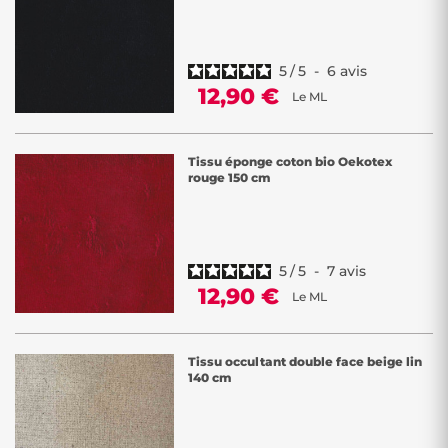
5
/
5
-
6
avis
12,90 €
Le ML
Tissu éponge coton bio Oekotex
rouge 150 cm
5
/
5
-
7
avis
12,90 €
Le ML
Tissu occultant double face beige lin
140 cm