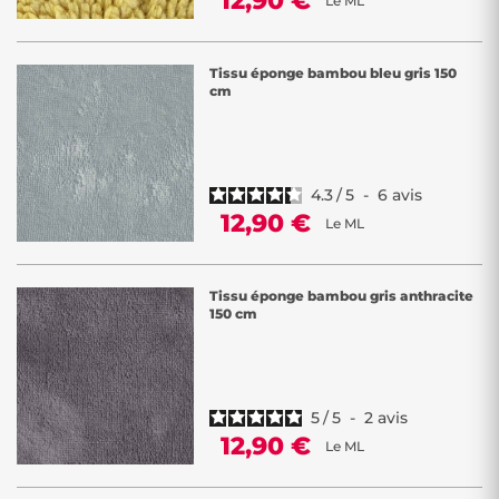
12,90 €
Le ML
Tissu éponge bambou bleu gris 150
cm
4.3
/
5
-
6
avis
12,90 €
Le ML
Tissu éponge bambou gris anthracite
150 cm
5
/
5
-
2
avis
12,90 €
Le ML