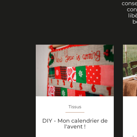
conse
con
lib
b
Tissus
DIY - Mon calendrier de
l'avent !