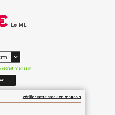
€
Le ML
n retrait magasin
er
Vérifier votre stock en magasin