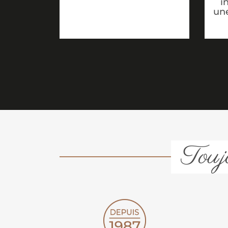
i
une
Toujo