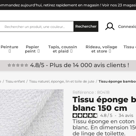
mmandez aujourd'hui, retirez rapidement en magasin !
Voir nos 23 magas
Connexi
Rechercher
Peinture
Papier
Tapis, coussin
Rideau, voilage
Tissu
peint
et plaid
et store
⭐⭐⭐⭐⭐ 4.8/5 - Plus de 14 000 avis clients !
e
Tissu enfant
Tissu naturel, éponge, lin et toile de jute
Tissu éponge bambou
Référence : 80418
Tissu éponge 
blanc 150 cm
4.8
/
5
-
34
avis
Tissu éponge en coton 
blanc. En dimension 150 
de linge de toilette.