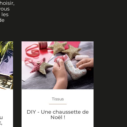
oisir,
vous
 les
de
Tissus
DIY - Une chaussette de
su
Noël !
,