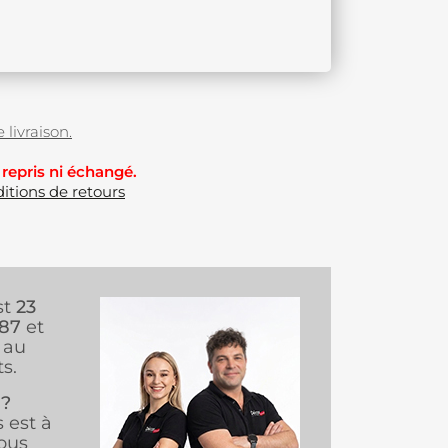
 livraison.
 repris ni échangé.
itions de retours
st
23
987
et
au
s.
 ?
s est à
ous