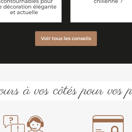
ncontournables pour
chilienne ?
 décoration élégante
et actuelle
Voir tous les conseils
urs à vos côtés pour vos p