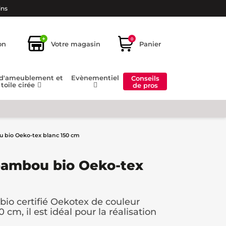
ins
+
0
on
Votre magasin
Panier
 d'ameublement et
Evènementiel
Conseils
toile cirée
de pros
 bio Oeko-tex blanc 150 cm
bambou bio Oeko-tex
bio certifié Oekotex de couleur
cm, il est idéal pour la réalisation