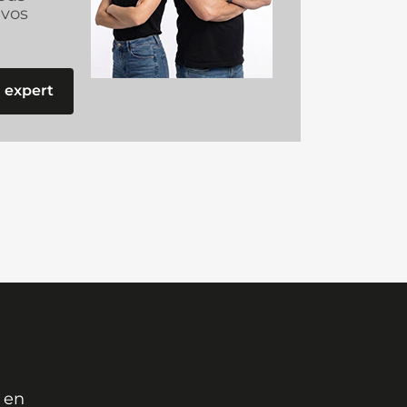
vos
 expert
 en