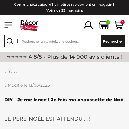
Commandez aujourd'hui, retirez rapidement en magasin !
Voir nos 23 magasins
+
0
Rechercher
⭐⭐⭐⭐⭐ 4.8/5 - Plus de 14 000 avis clients !
Tissus
Modifié le 13/06/2025
DIY - Je me lance ! Je fais ma chaussette de Noël
LE PÈRE-NOËL EST ATTENDU ... !