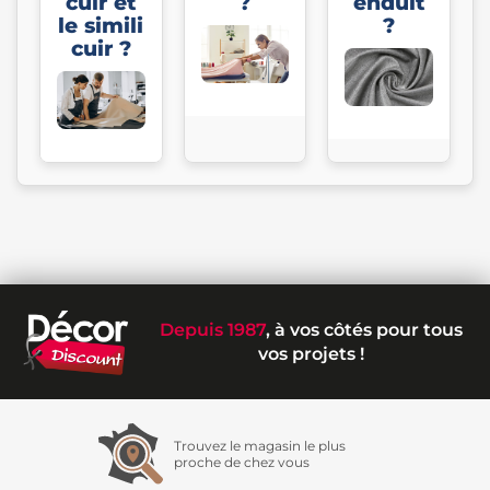
cuir et
?
enduit
le simili
?
cuir ?
Depuis 1987
, à vos côtés pour tous
vos projets !
Trouvez le magasin le plus
proche de chez vous