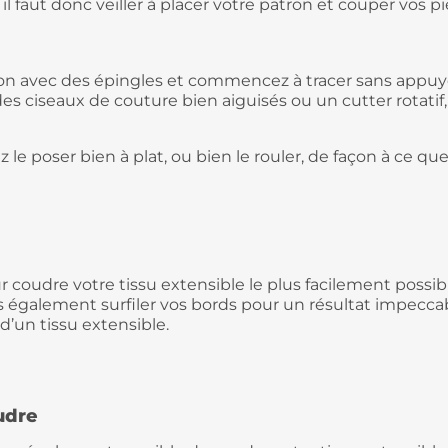
l faut donc veiller à placer votre patron et couper vos piè
ron avec des épingles et commencez à tracer sans appuye
des ciseaux de couture bien aiguisés ou un cutter rotatif
 le poser bien à plat, ou bien le rouler, de façon à ce qu
r coudre votre tissu extensible le plus facilement possib
galement surfiler vos bords pour un résultat impeccabl
d’un tissu extensible.
udre