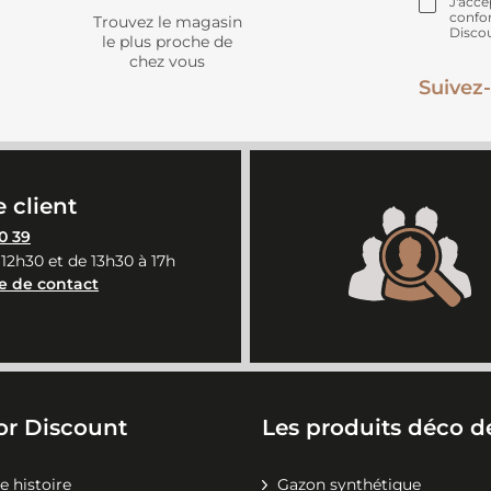
J'acce
confo
Trouvez le magasin
Disco
le plus proche de
chez vous
Suivez-
 client
0 39
 12h30 et de 13h30 à 17h
e de contact
or Discount
Les produits déco de
e histoire
Gazon synthétique