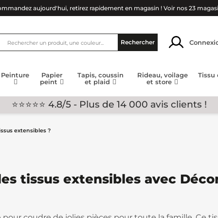
mmandez aujourd'hui, retirez rapidement en magasin !
Voir nos 23 magas
Connexi
Rechercher
Peinture
Papier
Tapis, coussin
Rideau, voilage
Tissu
peint
et plaid
et store
⭐⭐⭐⭐⭐ 4.8/5 - Plus de 14 000 avis clients !
issus extensibles ?
les tissus extensibles avec Déco
 pour coudre de jolies pièces pour toute la famille. Ce t