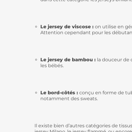
Le jersey de viscose :
on utilise en gén
Attention cependant pour les débutants c
Le jersey de bambou :
la douceur de c
les bébés.
Le bord-côtés :
conçu en forme de tube
notamment des sweats.
Il existe bien d’autres catégories de tiss
jersey Milano, le jersey flammé, ou encore l