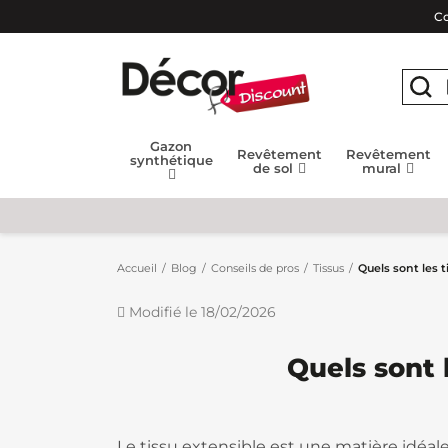
Co
Gazon
Revêtement
Revêtement
synthétique
de sol
mural
Accueil
Blog
Conseils de pros
Tissus
Quels sont les t
Modifié le 18/02/2026
Quels sont 
Le tissu extensible est une matière idéale