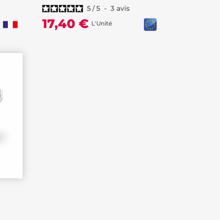
5
/
5
-
3
avis
17,40 €
L'Unité