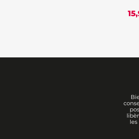
15
Bi
conse
pos
libè
les