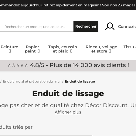
mmandez aujourd'hui, retirez rapidement en magasin !
Voir nos 23 magas
Connexi
Rechercher
Peinture
Papier
Tapis, coussin
Rideau, voilage
Tissu
peint
et plaid
et store
⭐⭐⭐⭐⭐ 4.8/5 - Plus de 14 000 avis clients !
Enduit mural et préparation du mur
Enduit de lissage
Enduit de lissage
sage pas cher et de qualité chez Décor Discount. U
vec nos enduits. Découvrez notre gamme de produit
Afficher plus
duits triés par