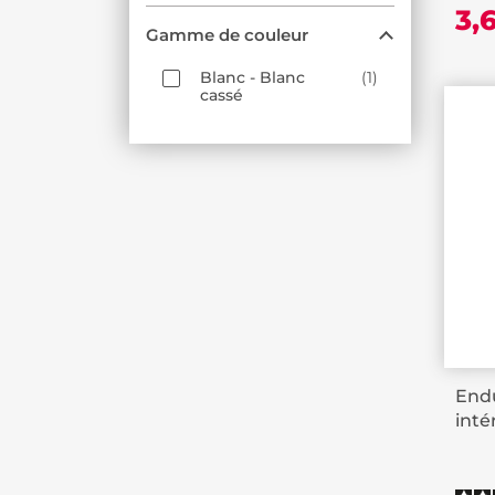
3,
Gamme de couleur
Blanc - Blanc
1
cassé
Endu
inté