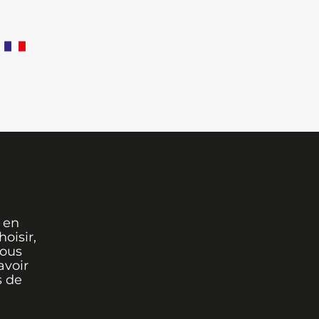
 en
oisir,
vous
avoir
s de