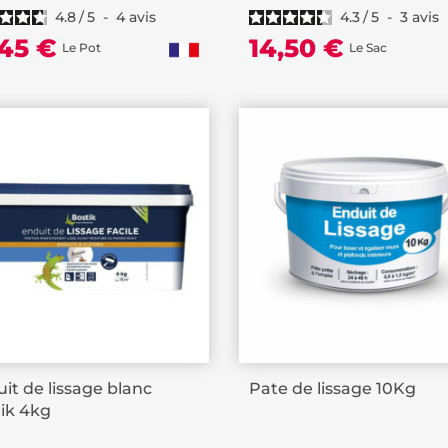
4.8
/
5
-
4
avis
4.3
/
5
-
3
avis
,45 €
14,50 €
Le Pot
Le Sac
it de lissage blanc
Pate de lissage 10Kg
ik 4kg