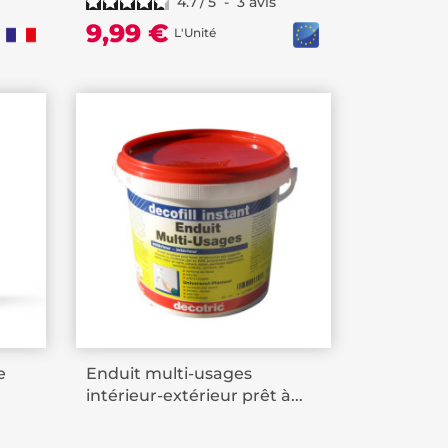
4.7
/
5
-
3
avis
9,99 €
L'Unité
e
Enduit multi-usages
intérieur-extérieur prêt à...