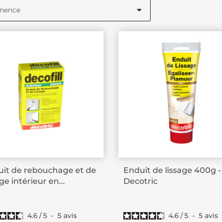

inence
it de rebouchage et de
Enduit de lissage 400g -
age intérieur en...
Decotric
4.6
/
5
-
5
avis
4.6
/
5
-
5
avis