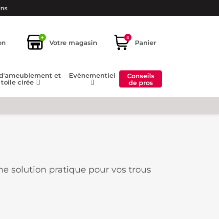
ins
+
0
on
Votre magasin
Panier
 d'ameublement et
Evènementiel
Conseils
toile cirée
de pros
ne solution pratique pour vos trous
s pour dire au revoir au défauts à