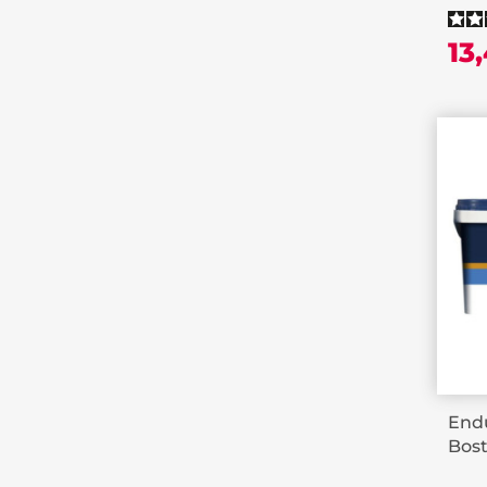
13
Endu
Bost