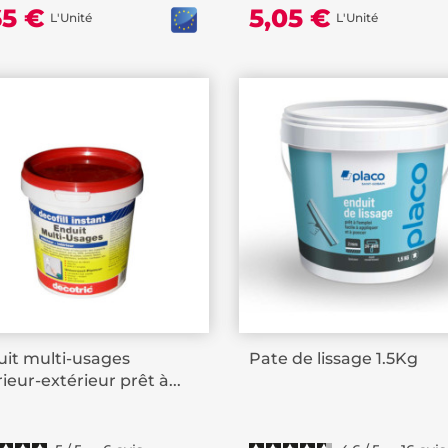
65 €
5,05 €
L'Unité
L'Unité
it multi-usages
Pate de lissage 1.5Kg
rieur-extérieur prêt à...