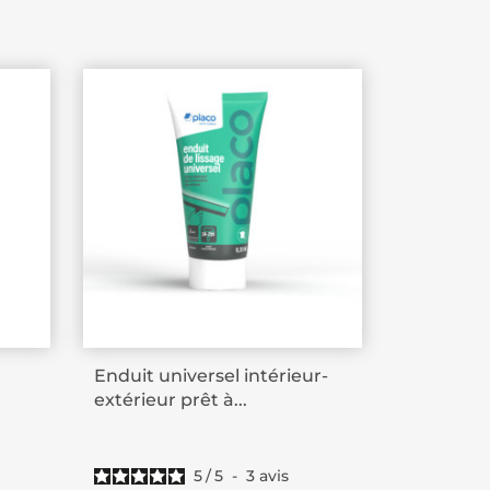
Enduit universel intérieur-
extérieur prêt à...
5
/
5
-
3
avis