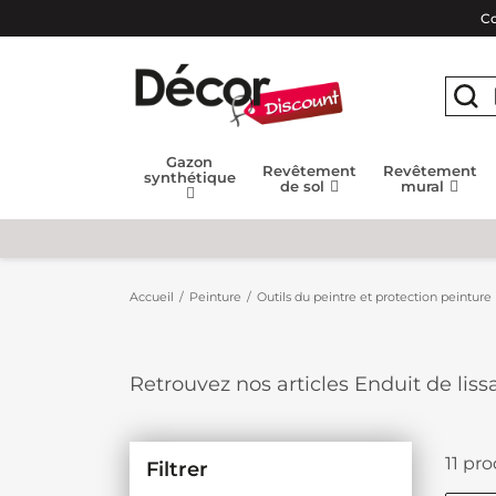
Co
Gazon
Revêtement
Revêtement
synthétique
de sol
mural
Accueil
Peinture
Outils du peintre et protection peinture
Retrouvez nos articles Enduit de lis
et les irrégularités dans vos murs a
prix imbattables.
11 pro
Filtrer