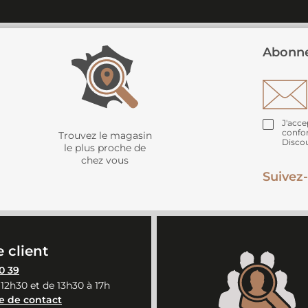
Abonne
J'acce
confo
Trouvez le magasin
Disco
le plus proche de
chez vous
Suivez-
 client
0 39
 12h30 et de 13h30 à 17h
e de contact