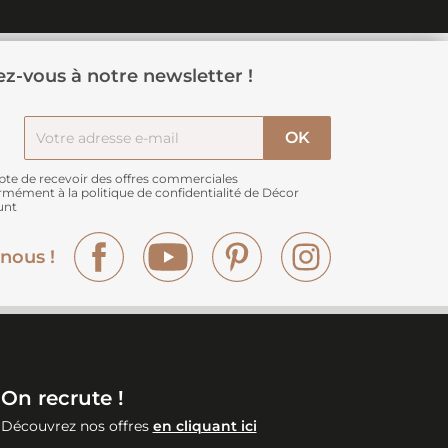
z-vous à notre newsletter !
pte de recevoir des offres commerciales
rmément à
la politique de confidentialité de Décor
unt
Facebook
YouTube
Pinterest
Instagram
nous !
On recrute !
Découvrez nos offres
en cliquant ici