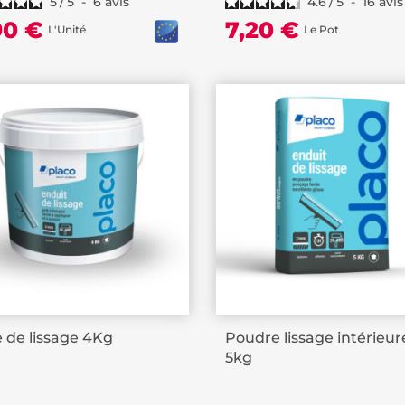
5
/
5
-
6
avis
4.6
/
5
-
16
avis
90 €
7,20 €
L'Unité
Le Pot
 de lissage 4Kg
Poudre lissage intérieur
5kg