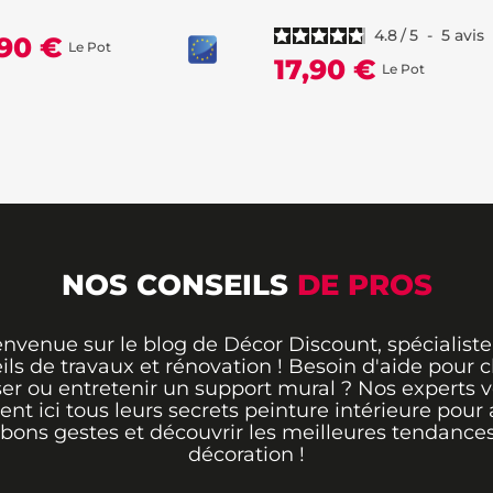
4.8
/
5
-
5
avis
,90 €
Le Pot
17,90 €
Le Pot
NOS CONSEILS
DE PROS
envenue sur le blog de Décor Discount, spécialiste
ils de travaux et rénovation ! Besoin d'aide pour ch
er ou entretenir un support mural ? Nos experts 
rent ici tous leurs secrets peinture intérieure pour 
 bons gestes et découvrir les meilleures tendance
décoration !