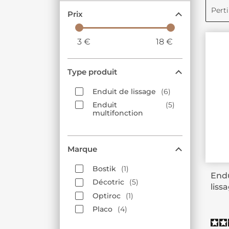
Pert
Prix
3
€
18
€
Type produit
Enduit de lissage
6
Enduit
5
multifonction
Marque
Bostik
1
Endu
Décotric
5
liss
Optiroc
1
Placo
4