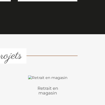
rojets
Retrait en
magasin