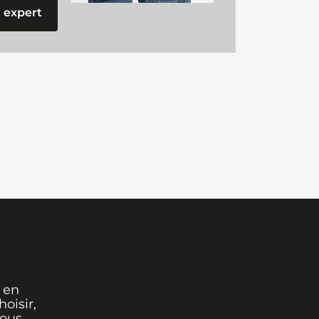
 expert
 en
oisir,
vous