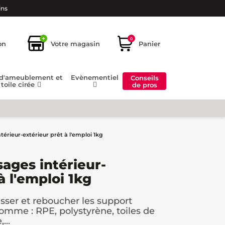
ins
+
0
on
Votre magasin
Panier
 d'ameublement et
Evènementiel
Conseils
toile cirée
de pros
térieur-extérieur prêt à l'emploi 1kg
sages intérieur-
à l'emploi 1kg
isser et reboucher les support
mme : RPE, polystyrène, toiles de
...