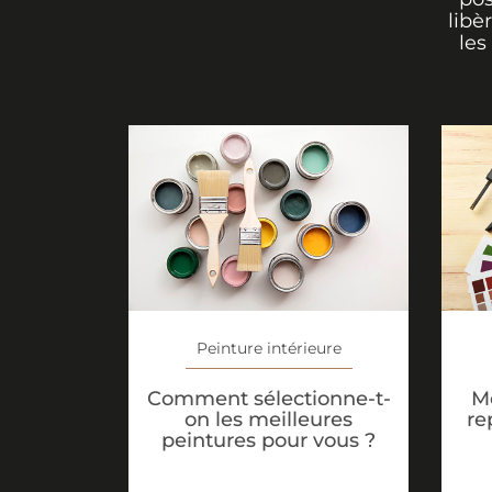
libè
les
Peinture intérieure
Comment sélectionne-t-
M
on les meilleures
re
peintures pour vous ?