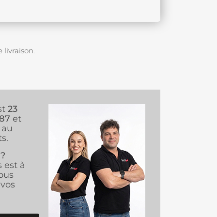
 livraison.
st
23
987
et
au
s.
 ?
s est à
ous
vos