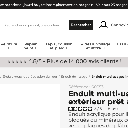
mmandez aujourd'hui, retirez rapidement en magasin !
Voir nos 23 magas
Connexi
Rechercher
Peinture
Papier
Tapis, coussin
Rideau, voilage
Tissu
peint
et plaid
et store
⭐⭐⭐⭐⭐ 4.8/5 - Plus de 14 000 avis clients !
Enduit mural et préparation du mur
Enduit de lissage
Enduit multi-usages in
Référence : 60053
Enduit multi-u
extérieur prêt 
5
/
5
-
6
avis
Enduit acrylique pour l
bloqués ou minéraux co
verre, plaques de plâtre,