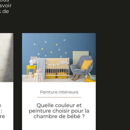
avoir
s de
Peinture intérieure
e
Quelle couleur et
:
peinture choisir pour la
re
chambre de bébé ?