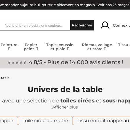
mmandez aujourd'hui, retirez rapidement en magasin !
Voir nos 23 magas
Connexi
Rechercher
Peinture
Papier
Tapis, coussin
Rideau, voilage
Tissu
peint
et plaid
et store
⭐⭐⭐⭐⭐ 4.8/5 - Plus de 14 000 avis clients !
 table
Univers de la table
e
avec une sélection de
toiles cirées
et
sous-nap
ut en protégeant vos surfaces. Nos
toiles cirées
of
Afficher plus
e cuisine, de salle à manger ou en extérieur. Dispo
ur à votre décoration tout en étant fonctionnelles
nappe
Toile cirée au mètre
Tissu enduit nappe au
our une protection supplémentaire
contre les é
s vous permettent de créer une ambiance convivia