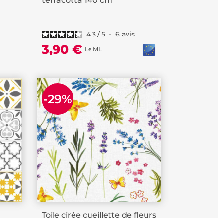
terracotta 140 cm
4.3
/
5
-
6
avis
3,90 €
Le ML
-29%
Toile cirée cueillette de fleurs