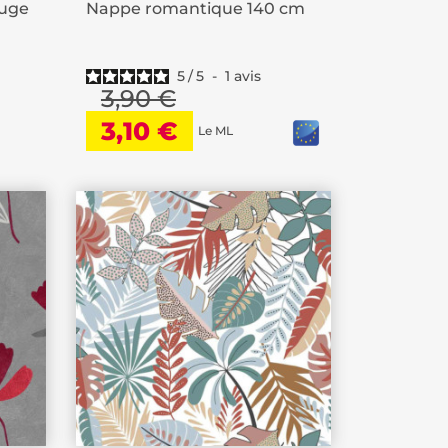
ouge
Nappe romantique 140 cm
5
/
5
-
1
avis
3,90 €
3,10 €
Le ML