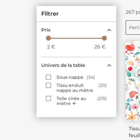
267 p
Filtrer
Pert
Prix
2
€
26
€
Univers de la table
Sous-nappe
34
Tissu enduit
20
nappe au mètre
Toile cirée au
215
mètre
Tiss
feui