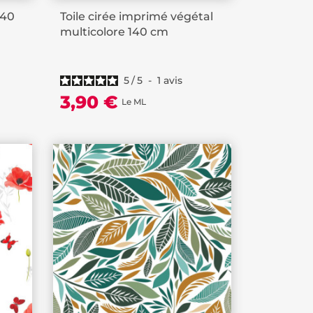
140
Toile cirée imprimé végétal
multicolore 140 cm
5
/
5
-
1
avis
3,90 €
Le ML