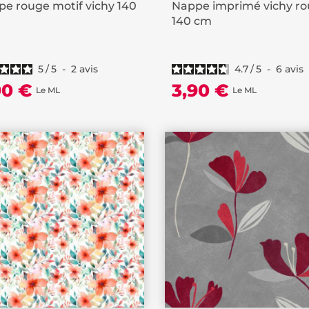
e rouge motif vichy 140
Nappe imprimé vichy r
140 cm
5
/
5
-
2
avis
4.7
/
5
-
6
avis
90 €
3,90 €
Le ML
Le ML