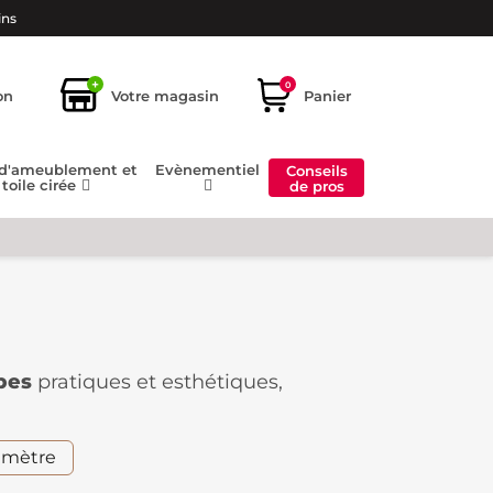
ins
+
0
on
Votre magasin
Panier
 d'ameublement et
Evènementiel
Conseils
toile cirée
de pros
pes
pratiques et esthétiques,
frent une solution résistante et facile
nibles dans divers motifs et couleurs,
.
 mètre
claboussures et les taches
.
le et soignée pour chaque occasion.