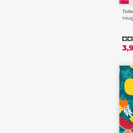
Toil
roug
3,