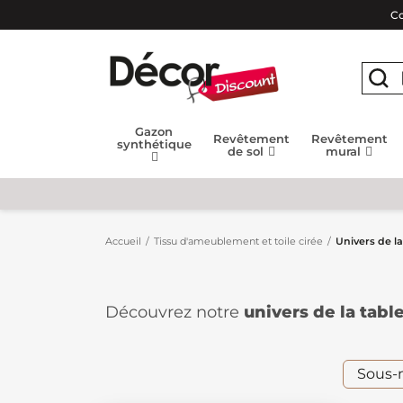
Co
Gazon
Revêtement
Revêtement
synthétique
de sol
mural
Accueil
Tissu d'ameublement et toile cirée
Univers de la
Découvrez notre
univers de la tabl
parfaites pour embellir vos repas to
à nettoyer, idéales pour les tables d
elles apportent une touche de fraîche
Sous-
Associez-les avec nos
sous-nappes
p
Pratiques et élégantes, nos produit