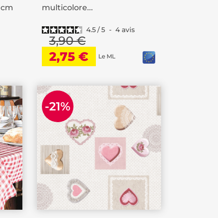
0 cm
multicolore...
4.5
/
5
-
4
avis
3,90 €
2,75 €
Le ML
-21%