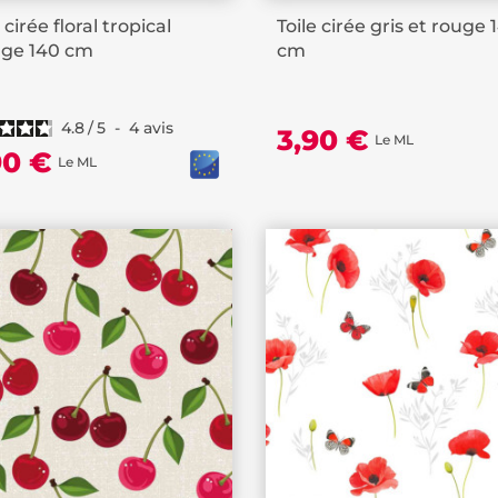
 cirée floral tropical
Toile cirée gris et rouge 
nge 140 cm
cm
4.8
/
5
-
4
avis
3,90 €
Le ML
90 €
Le ML