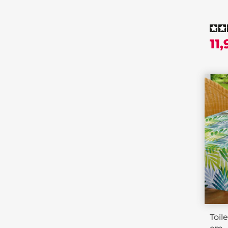
11
Toil