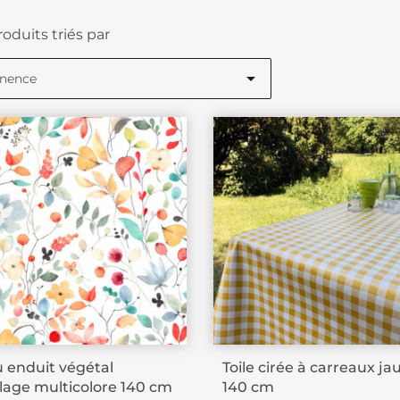
roduits triés par

inence
u enduit végétal
Toile cirée à carreaux ja
llage multicolore 140 cm
140 cm