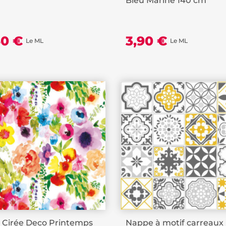
Bleu Marine 140 cm
50 €
3,90 €
Le ML
Le ML
e Cirée Deco Printemps
Nappe à motif carreaux