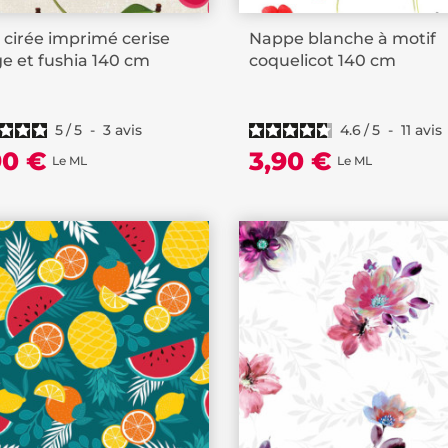
e cirée imprimé cerise
Nappe blanche à motif
e et fushia 140 cm
coquelicot 140 cm
5
/
5
-
3
avis
4.6
/
5
-
11
avis
90 €
3,90 €
Le ML
Le ML