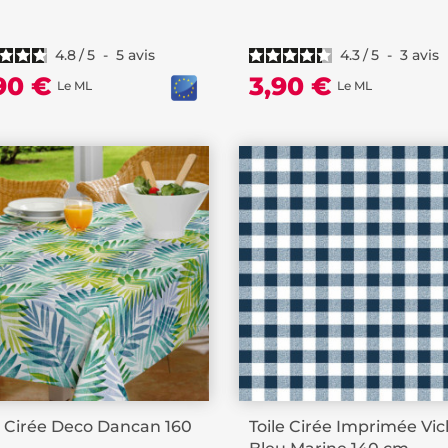
4.8
/
5
-
5
avis
4.3
/
5
-
3
avis
,90 €
3,90 €
Le ML
Le ML
e Cirée Deco Dancan 160
Toile Cirée Imprimée Vi