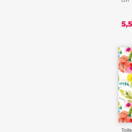
cm
5,
Toil