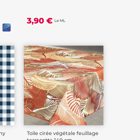
3,90 €
Le ML
chy
Toile cirée végétale feuillage