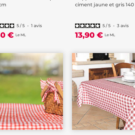
 cm
ciment jaune et gris 14
5
/
5
-
1
avis
5
/
5
-
3
avis
50 €
13,90 €
Le ML
Le ML