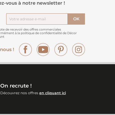
z-vous à notre newsletter !
pte de recevoir des offres commerciales
rmément à
la politique de confidentialité de Décor
unt
Facebook
YouTube
Pinterest
Instagram
nous !
On recrute !
Découvrez nos offres
en cliquant ici