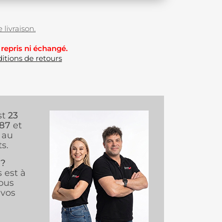
 livraison.
 repris ni échangé.
itions de retours
st
23
987
et
au
s.
 ?
s est à
ous
vos