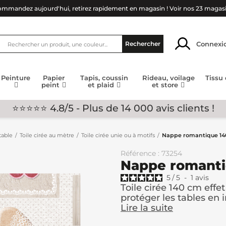
mmandez aujourd'hui, retirez rapidement en magasin !
Voir nos 23 magas
Connexi
Rechercher
Peinture
Papier
Tapis, coussin
Rideau, voilage
Tissu
peint
et plaid
et store
⭐⭐⭐⭐⭐ 4.8/5 - Plus de 14 000 avis clients !
table
Toile cirée au mètre
Toile cirée unie ou à motifs
Nappe romantique 14
Référence : 73254
Nappe romanti
5
/
5
-
1
avis
Toile cirée 140 cm effe
protéger les tables en 
Lire la suite