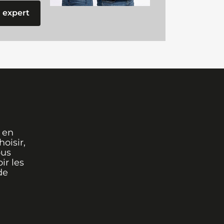
 expert
 en
oisir,
ous
ir les
de