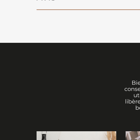
Bi
conse
ut
libèr
b