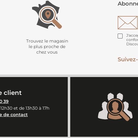
Abonne
J'acce
confo
Trouvez le magasin
Disco
le plus proche de
chez vous
Suivez-
 client
0 39
 12h30 et de 13h30 à 17h
e de contact