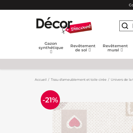
Co
Gazon
Revêtement
Revêtement
synthétique
de sol
mural
Accueil
Tissu d'ameublement et toile cirée
Univers de la 
-21%