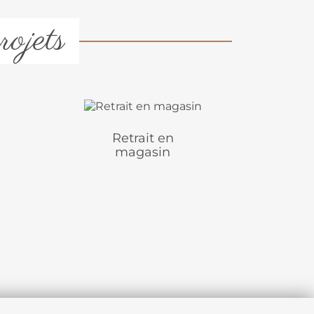
rojets
Retrait en
magasin