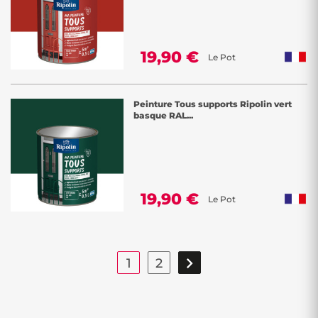
19,90 €
Le Pot
Peinture Tous supports Ripolin vert
basque RAL...
19,90 €
Le Pot

1
2