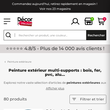
Commandez aujourd'hui, retirez rapidement en magasin !
Voir nos 23 magasins
+
0
Rechercher
⭐⭐⭐⭐⭐ 4.8/5 - Plus de 14 000 avis clients !
Peinture extérieure
Peinture extérieur multi-supports : bois, fer,
pvc, alu...
Explorez notre vaste sélection d'articles de
peintures extérieures
aux
couleurs variées, conçues pour s'adapter à différents supports tels
Afficher plus
que le
bois
, le
fer
, l'
aluminium
, et bien plus encore. Chez Décor
Discount, nous vous proposons des peintures de qualité à des prix
80 produits

Filtrer et trier
abordables. Pourquoi opter pour une peinture spécifique à chaque
surface lorsque vous pouvez choisir des peintures multi-supports ?