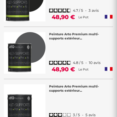
4.7
/
5
-
3
avis
48,90 €
Le Pot
Peinture Arto Premium multi-
supports extérieur...
4.8
/
5
-
10
avis
48,90 €
Le Pot
Peinture Arto Premium multi-
supports extérieur...
3
/
5
-
5
avis