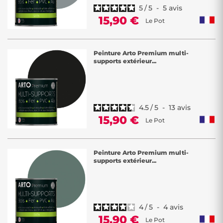
5
/
5
-
5
avis
15,90 €
Le Pot
Peinture Arto Premium multi-
supports extérieur...
4.5
/
5
-
13
avis
15,90 €
Le Pot
Peinture Arto Premium multi-
supports extérieur...
4
/
5
-
4
avis
15,90 €
Le Pot