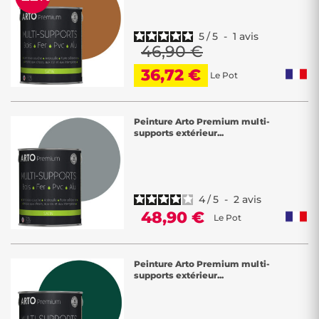
5
/
5
-
1
avis
46,90 €
36,72 €
Le Pot
Peinture Arto Premium multi-
supports extérieur...
4
/
5
-
2
avis
48,90 €
Le Pot
Peinture Arto Premium multi-
supports extérieur...