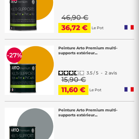
46,90 €
36,72 €
Le Pot
Peinture Arto Premium multi-
supports extérieur...
-27%
3.5
/
5
-
2
avis
15,90 €
11,60 €
Le Pot
Peinture Arto Premium multi-
supports extérieur...