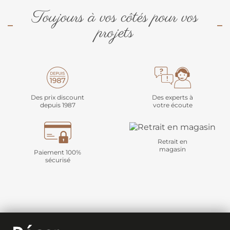
Toujours à vos côtés pour vos
projets
Des prix discount
Des experts à
depuis 1987
votre écoute
Retrait en
magasin
Paiement 100%
sécurisé