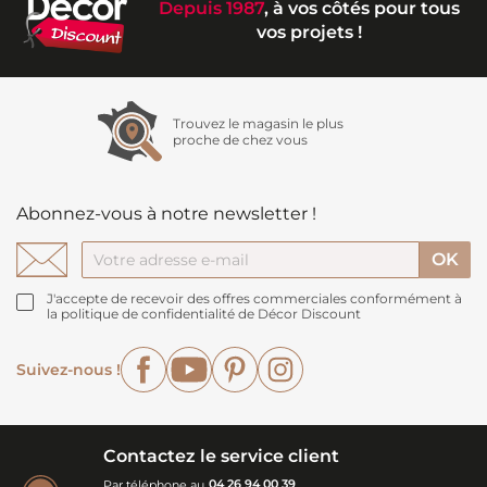
Depuis 1987
, à vos côtés pour tous
vos projets !
Trouvez le magasin le plus
proche de chez vous
Abonnez-vous à notre newsletter !
J'accepte de recevoir des offres commerciales conformément à
la politique de confidentialité de Décor Discount
Facebook
YouTube
Pinterest
Instagram
Suivez-nous !
Contactez le service client
Par téléphone au
04 26 94 00 39