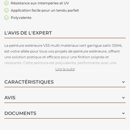
Résistance aux intempéries et UV
Application facile pour un tendu parfait
Polyvalente
L'AVIS DE L'EXPERT
La peinture extérieure V33 multi matériaux vert garrigue satin 125ML
est votre alliée pour tous vos projets de peinture extérieure, offrant
une solution pratique et efficace pour une finition soignée et
résistante. Cette peinture est polyvalente, performante avec une
haute adhérence et une finition impeccable !
Lire la suite
Protégez et sublimez vos surfaces extérieures avec ce produit tout-
en-un, conçu pour répondre aux exigences les plus élevées en
CARACTÉRISTIQUES
matière de performance et d’esthétique.
AVIS
DOCUMENTS