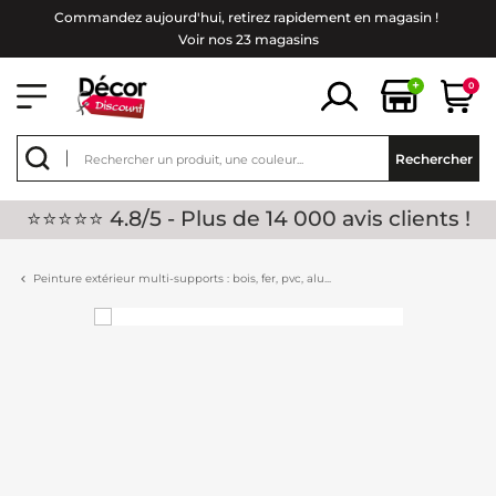
Commandez aujourd'hui, retirez rapidement en magasin !
Voir nos 23 magasins
+
0
Rechercher
⭐⭐⭐⭐⭐ 4.8/5 - Plus de 14 000 avis clients !
Peinture extérieur multi-supports : bois, fer, pvc, alu...