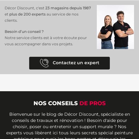
Décor Discount, c'est
23 magasins depuis 1987
et
plus de 200 experts
au service de nos
clients.
Besoin d’un conseil ?
Notre service clients est à votre écoute pour
vous accompagner dans vos projets.
Contactez un expert
NOS CONSEILS
DE PROS
Bienvenue sur le blog de Décor Discount, spécialiste en
conseils de travaux et rénovation ! Besoin d'aide pour
choisir, poser ou entretenir un support murale ? Nos
experts vous libèrent ici tous leurs secrets spécial peinture