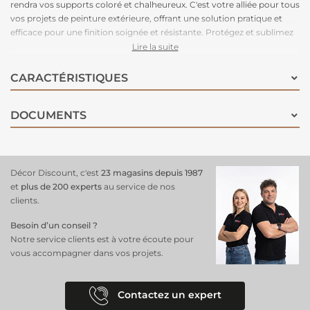
rendra vos supports coloré et chalheureux. C'est votre alliée pour tous
vos projets de peinture extérieure, offrant une solution pratique et
efficace pour une finition soignée et résistante. Protégez et sublimez
vos surfaces extérieures avec ce produit tout-en-un, conçu pour
Lire la suite
répondre aux exigences les plus élevées en matière de performance
et d’esthétique.
CARACTÉRISTIQUES
Cette peinture est polyvalente, performante avec une haute
adhérence et une finition impeccable !
DOCUMENTS
Décor Discount, c'est
23 magasins depuis 1987
et
plus de 200 experts
au service de nos
clients.
Besoin d’un conseil ?
Notre service clients est à votre écoute pour
vous accompagner dans vos projets.
Contactez un expert