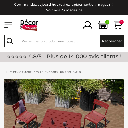
Commandez aujourd'hui, retirez rapidement en magasin !
Voir nos 23 magasins
+
0
Rechercher
⭐⭐⭐⭐⭐ 4.8/5 - Plus de 14 000 avis clients !
Peinture extérieur multi-supports : bois, fer, pvc, alu...