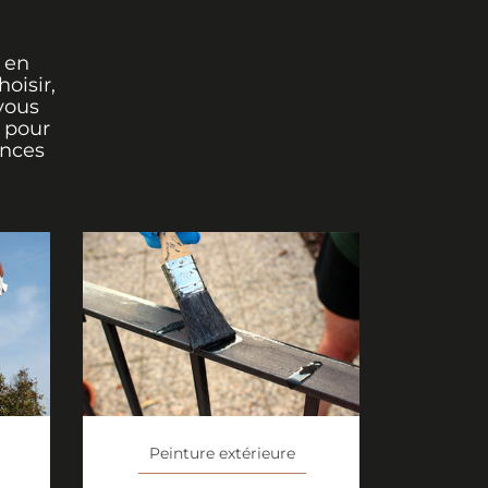
 en
oisir,
vous
r pour
ances
Peinture extérieure