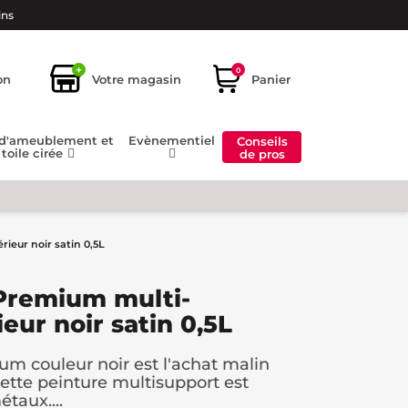
ins
+
0
on
Votre magasin
Panier
 d'ameublement et
Evènementiel
Conseils
toile cirée
de pros
ieur noir satin 0,5L
Premium multi-
eur noir satin 0,5L
um couleur noir est l'achat malin
ette peinture multisupport est
taux....