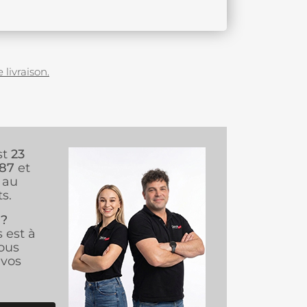
 livraison.
st
23
987
et
au
s.
 ?
s est à
ous
vos