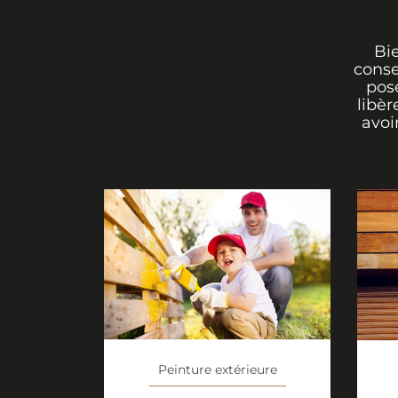
Bi
conse
pos
libèr
avoi
Peinture extérieure