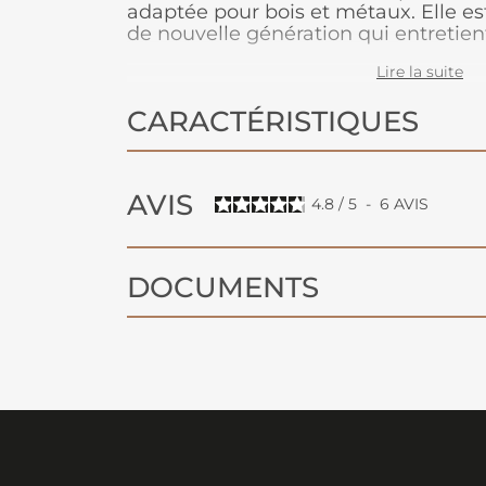
adaptée pour bois et métaux. Elle est
de nouvelle génération qui entretie
supports neufs ou à rénover. Applicat
Lire la suite
bois, fer, alu, PVC, anciennes peintur
française, son fort pouvoir couvrant o
CARACTÉRISTIQUES
couleurs dans le temps. Peinture prêt
AVIS
4.8
/
5
-
6
AVIS
DOCUMENTS