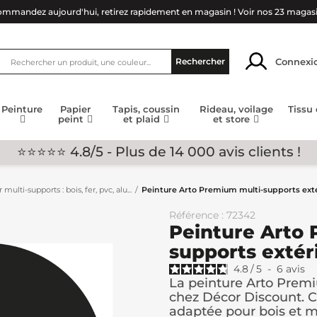
mmandez aujourd'hui, retirez rapidement en magasin !
Voir nos 23 magas
Connexi
Rechercher
Peinture
Papier
Tapis, coussin
Rideau, voilage
Tissu
peint
et plaid
et store
⭐⭐⭐⭐⭐ 4.8/5 - Plus de 14 000 avis clients !
multi-supports : bois, fer, pvc, alu...
Peinture Arto Premium multi-supports extér
Référence : 72342
Peinture Arto 
supports extéri
4.8
/
5
-
6
avis
La peinture Arto Premi
chez Décor Discount. C
adaptée pour bois et mé