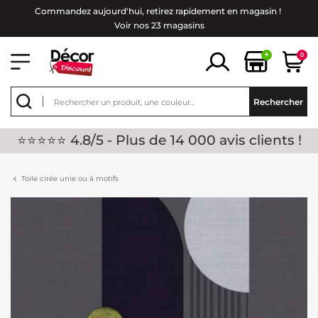
Commandez aujourd'hui, retirez rapidement en magasin !
Voir nos 23 magasins
+
0
Rechercher
⭐⭐⭐⭐⭐ 4.8/5 - Plus de 14 000 avis clients !
Toile cirée unie ou à motifs