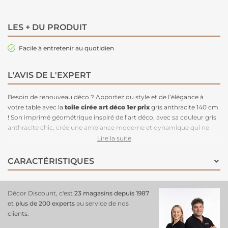
LES + DU PRODUIT
Facile à entretenir au quotidien
L'AVIS DE L'EXPERT
Besoin de renouveau déco ? Apportez du style et de l’élégance à
votre table avec la
toile cirée art déco 1er prix
gris anthracite 140 cm
! Son imprimé géométrique inspiré de l’art déco, avec sa couleur gris
anthracite chic, crée une ambiance moderne et dynamique qui ne
manquera pas d'attirer les regards.
Résistante et pratique
, elle
Lire la suite
protège efficacement votre table des éclaboussures tout en étant
super facile à entretenir
. Avec sa largeur de 140 cm, elle s’adapte
CARACTÉRISTIQUES
parfaitement à toutes les tables. Une toile cirée qui combine
parfaitement design tendance et fonctionnalité au quotidien !
Décor Discount, c'est
23 magasins depuis 1987
et
plus de 200 experts
au service de nos
clients.