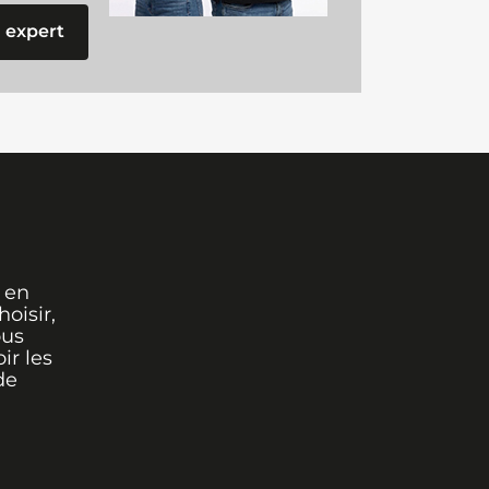
 expert
 en
oisir,
ous
ir les
de