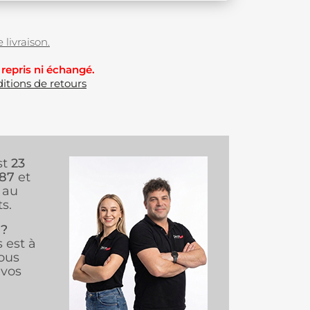
 livraison.
 repris ni échangé.
itions de retours
st
23
987
et
au
s.
 ?
s est à
ous
vos