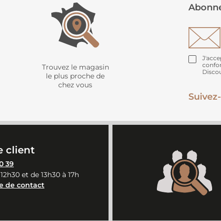
Abonne
J'acce
confo
Trouvez le magasin
Disco
le plus proche de
chez vous
Suivez-
 client
0 39
 12h30 et de 13h30 à 17h
e de contact