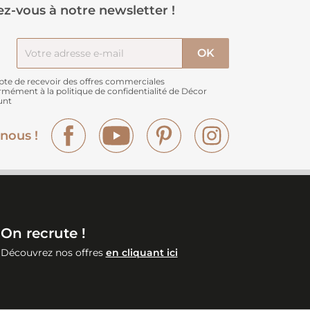
z-vous à notre newsletter !
pte de recevoir des offres commerciales
rmément à
la politique de confidentialité de Décor
unt
Facebook
YouTube
Pinterest
Instagram
nous !
On recrute !
Découvrez nos offres
en cliquant ici