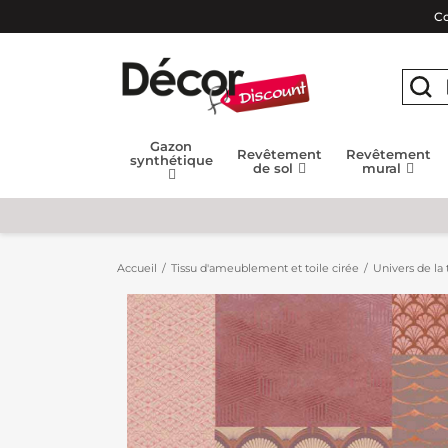
Co
Gazon
Revêtement
Revêtement
synthétique
de sol
mural
Accueil
Tissu d'ameublement et toile cirée
Univers de la 