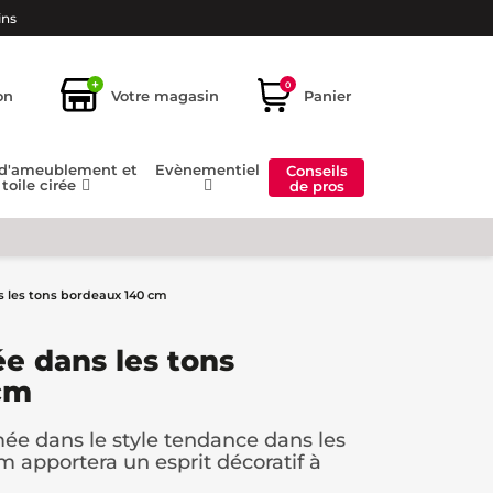
ins
+
0
on
Votre magasin
Panier
 d'ameublement et
Evènementiel
Conseils
toile cirée
de pros
les tons bordeaux 140 cm
e dans les tons
cm
mée dans le style tendance dans les
 apportera un esprit décoratif à