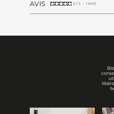
AVIS
5
/
5
-
1
AVIS
Bi
conse
ut
libèr
b