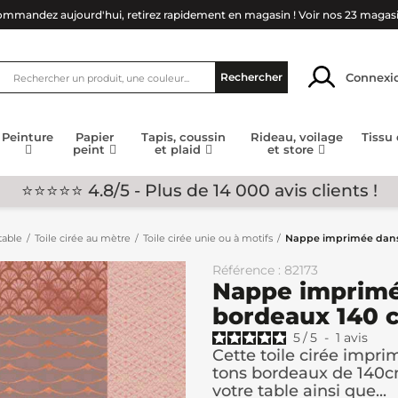
mmandez aujourd'hui, retirez rapidement en magasin !
Voir nos 23 magas
Connexi
Rechercher
Peinture
Papier
Tapis, coussin
Rideau, voilage
Tissu
peint
et plaid
et store
⭐⭐⭐⭐⭐ 4.8/5 - Plus de 14 000 avis clients !
table
Toile cirée au mètre
Toile cirée unie ou à motifs
Nappe imprimée dans 
Référence : 82173
Nappe imprimé
bordeaux 140 
5
/
5
-
1
avis
Cette toile cirée impri
tons bordeaux de 140cm
votre table ainsi que...