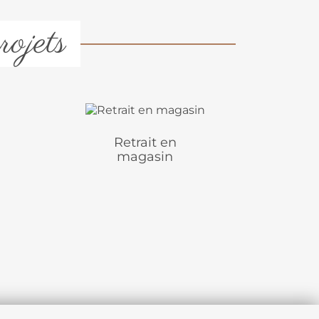
rojets
Retrait en
magasin