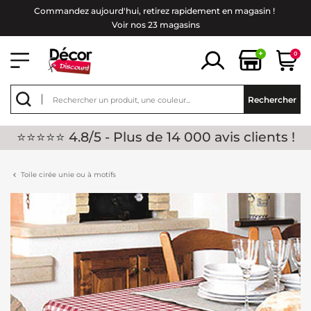
Commandez aujourd'hui, retirez rapidement en magasin !
Voir nos 23 magasins
+
0
Rechercher
⭐⭐⭐⭐⭐ 4.8/5 - Plus de 14 000 avis clients !
Toile cirée unie ou à motifs