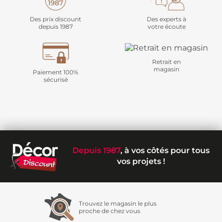
Des prix discount
Des experts à
depuis 1987
votre écoute
Retrait en
magasin
Paiement 100%
sécurisé
Depuis 1987
, à vos côtés pour tous
vos projets !
Trouvez le magasin le plus
proche de chez vous