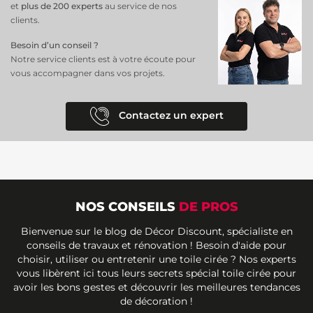
et
plus de 200 experts
au service de nos
clients.
Besoin d’un conseil ?
Notre service clients est à votre écoute pour
vous accompagner dans vos projets.
Contactez un expert
NOS CONSEILS
DE PROS
Bienvenue sur le blog de Décor Discount, spécialiste en
conseils de travaux et rénovation ! Besoin d'aide pour
choisir, utiliser ou entretenir une toile cirée ? Nos experts
vous libèrent ici tous leurs secrets spécial toile cirée pour
avoir les bons gestes et découvrir les meilleures tendances
de décoration !