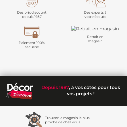
Des prix discount
Des experts à
depuis 1987
votre écoute
Retrait en
magasin
Paiement 100%
sécurisé
Depuis 1987
, à vos côtés pour tous
vos projets !
Trouvez le magasin le plus
proche de chez vous