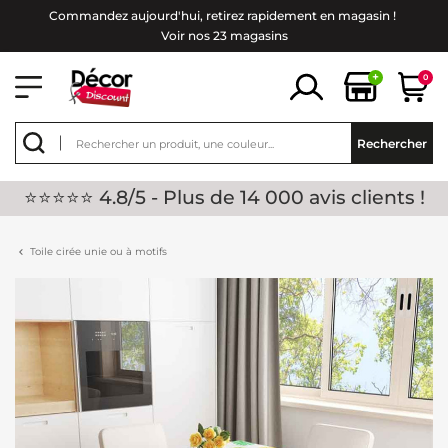
Commandez aujourd'hui, retirez rapidement en magasin !
Voir nos 23 magasins
+
0
Rechercher
⭐⭐⭐⭐⭐ 4.8/5 - Plus de 14 000 avis clients !
Toile cirée unie ou à motifs