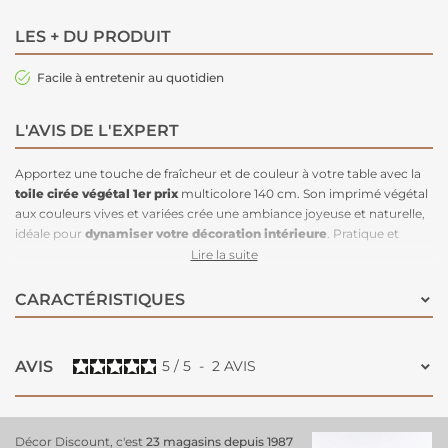
LES + DU PRODUIT
Facile à entretenir au quotidien
L'AVIS DE L'EXPERT
Apportez une touche de fraîcheur et de couleur à votre table avec la
toile cirée végétal
1er prix
multicolore 140 cm. Son imprimé végétal
aux couleurs vives et variées crée une ambiance joyeuse et naturelle,
idéale pour
dynamiser votre décoration intérieure
. Pratique et
résistante, cette
toile cirée protège efficacement votre table lors
Lire la suite
de repas
, tout en étant facile à entretenir. Avec sa largeur de 140 cm,
elle s’adapte à diverses tailles de tables, offrant à la fois style et
CARACTÉRISTIQUES
fonctionnalité. Une solution abordable et esthétique pour embellir
votre espace de repas au quotidien !
AVIS
5
/
5
-
2
AVIS
Décor Discount, c'est
23 magasins depuis 1987