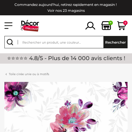
Commandez aujourd'hui, retirez rapidement en magasin !
Voir nos 23 magasins
+
0
Rechercher
⭐⭐⭐⭐⭐ 4.8/5 - Plus de 14 000 avis clients !
Toile cirée unie ou à motifs