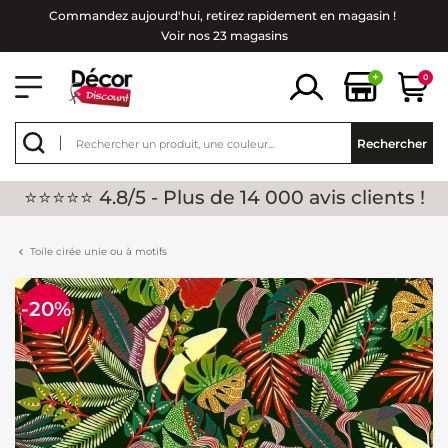
Commandez aujourd'hui, retirez rapidement en magasin !
Voir nos 23 magasins
+
0
Rechercher
⭐⭐⭐⭐⭐ 4.8/5 - Plus de 14 000 avis clients !
Toile cirée unie ou à motifs
-20%