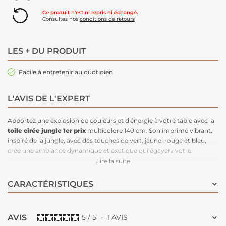
Ce produit n'est ni repris ni échangé.
Consultez nos
conditions de retours
LES + DU PRODUIT
Facile à entretenir au quotidien
L'AVIS DE L'EXPERT
Apportez une explosion de couleurs et d'énergie à votre table avec la
toile cirée jungle 1er prix
multicolore 140 cm. Son imprimé vibrant,
inspiré de la jungle, avec des touches de vert, jaune, rouge et bleu,
crée une ambiance dynamique et exotique qui égayera votre
intérieur. Résistante aux taches et aux éclaboussures, cette
toile
Lire la suite
cirée est facile à nettoyer
, ce qui la rend idéale pour une utilisation
quotidienne. Avec sa largeur de 140 cm, elle s’adapte à différentes
CARACTÉRISTIQUES
tables. Très colorée, cette
nappe
est une véritable pépite dans une
pièce de vie !
AVIS
5
/
5
-
1
AVIS