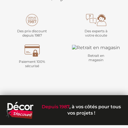
Des prix discount
Des experts à
depuis 1987
votre écoute
Retrait en
magasin
Paiement 100%
sécurisé
Depuis 1987
, à vos côtés pour tous
vos projets !