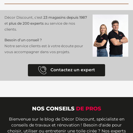
Décor Discount, c'est
23 magasins depuis 1987
et
plus de 200 experts
au service de nos
clients.
Besoin d’un conseil ?
Notre service clients est à votre écoute pour
vous accompagner dans vos projets.
Contactez un expert
NOS CONSEILS
DE PROS
Bienvenue sur le blog de Décor Discount, spécialiste en
conseils de travaux et rénovation ! Besoin d'aide pour
choisir, utiliser ou entretenir une toile cirée ? Nos experts