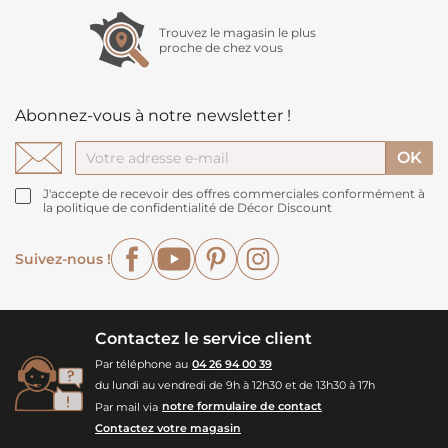
Trouvez le magasin le plus
proche de chez vous
Abonnez-vous à notre newsletter !
J'accepte de recevoir des offres commerciales conformément à
la politique de confidentialité de Décor Discount
Facebook
YouTube
Pinterest
Instagram
Suivez-nous !
Contactez le service client
Par téléphone au
04 26 94 00 39
du lundi au vendredi de 9h à 12h30 et de 13h30 à 17h
Par mail via
notre formulaire de contact
Contactez votre magasin