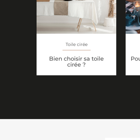
Toile cirée
Bien choisir sa toile
Pou
cirée ?