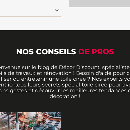
 étant simple à
 Avec sa largeur de 140
 de tables, offrant une
t une note naturelle à
ique et esthétique
as
.
NOS CONSEILS
DE PROS
envenue sur le blog de Décor Discount, spécialiste
ils de travaux et rénovation ! Besoin d'aide pour ch
iliser ou entretenir une toile cirée ? Nos experts v
ent ici tous leurs secrets spécial toile cirée pour avo
ons gestes et découvrir les meilleures tendances 
décoration !