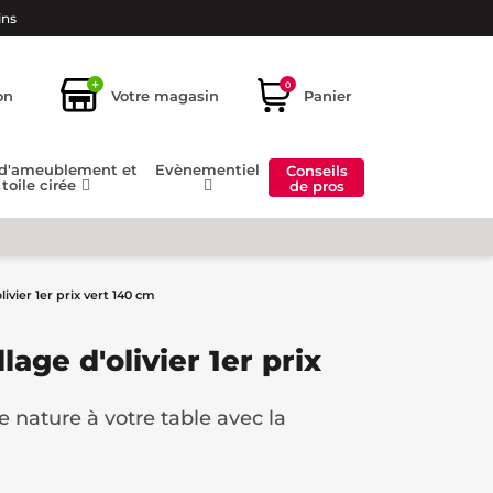
ins
+
0
on
Votre magasin
Panier
 d'ameublement et
Evènementiel
Conseils
toile cirée
de pros
olivier 1er prix vert 140 cm
llage d'olivier 1er prix
 nature à votre table avec la