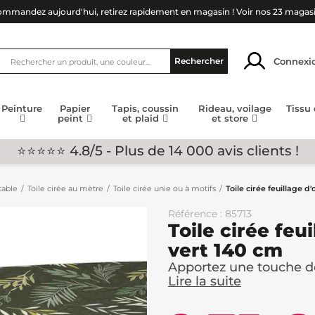
mmandez aujourd'hui, retirez rapidement en magasin !
Voir nos 23 magas
Connexi
Rechercher
Peinture
Papier
Tapis, coussin
Rideau, voilage
Tissu
peint
et plaid
et store
⭐⭐⭐⭐⭐ 4.8/5 - Plus de 14 000 avis clients !
table
Toile cirée au mètre
Toile cirée unie ou à motifs
Toile cirée feuillage d'
Référence : 85713
Toile cirée feui
vert 140 cm
Apportez une touche de
Lire la suite