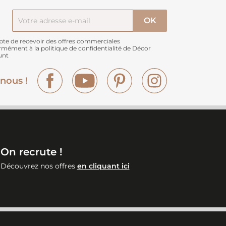
pte de recevoir des offres commerciales
rmément à
la politique de confidentialité de Décor
unt
Facebook
YouTube
Pinterest
Instagram
nous !
On recrute !
Découvrez nos offres
en cliquant ici