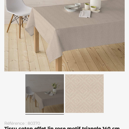
Référence : 80370
Tissu coton effet lin rose motif triangle 140 cm