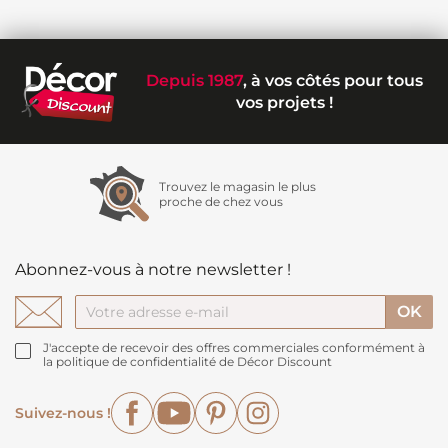
Depuis 1987
, à vos côtés pour tous
vos projets !
Trouvez le magasin le plus
proche de chez vous
Abonnez-vous à notre newsletter !
J'accepte de recevoir des offres commerciales conformément à
la politique de confidentialité de Décor Discount
Facebook
YouTube
Pinterest
Instagram
Suivez-nous !