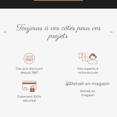
Toujours à vos côtés pour vos
projets
Des prix discount
Des experts à
depuis 1987
votre écoute
Retrait en
magasin
Paiement 100%
sécurisé