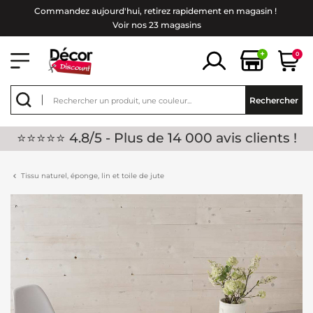
Commandez aujourd'hui, retirez rapidement en magasin !
Voir nos 23 magasins
+
0
Rechercher
⭐⭐⭐⭐⭐ 4.8/5 - Plus de 14 000 avis clients !
Tissu naturel, éponge, lin et toile de jute