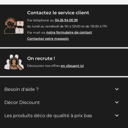
Contactez le service client
Par téléphone au
04 26 94 00 39
du lundi au vendredi de 9h à 12h30 et de 13h30 à 17h
Par mail via
notre formulaire de contact
Contactez votre magasin
On recrute !
Découvrez nos offres
en cliquant ici

Besoin d'aide ?

Décor Discount

Les produits déco de qualité à prix bas