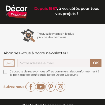
Depuis 1987
, à vos côtés pour tous
vos projets !
Trouvez le magasin le plus
proche de chez vous
Abonnez-vous à notre newsletter !
J'accepte de recevoir des offres commerciales conformément à
la politique de confidentialité de Décor Discount
Facebook
YouTube
Pinterest
Instagram
Suivez-nous !