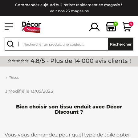
Commandez aujourd'hui, retirez rapidement en magasin !
Voir nos 23 magasins
+
0
Rechercher
⭐⭐⭐⭐⭐ 4.8/5 - Plus de 14 000 avis clients !
Tissus
Modifié le 13/05/2025
Bien choisir son tissu enduit avec Décor
Discount ?
Vous vous demandez pour quel type de toile opter