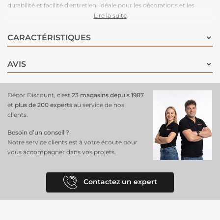
durabilité et facilité d'entretien, idéale pour les décorations et les
projets DIY
. Cette toile polyvalente et réversible est parfaite pour
Lire la suite
diverses utilisations : sac, chemin de table, accessoire de décoration...
CARACTÉRISTIQUES
AVIS
Décor Discount, c'est
23 magasins depuis 1987
et
plus de 200 experts
au service de nos
clients.
Besoin d’un conseil ?
Notre service clients est à votre écoute pour
vous accompagner dans vos projets.
Contactez un expert