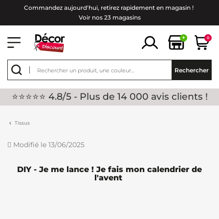
Commandez aujourd'hui, retirez rapidement en magasin !
Voir nos 23 magasins
+
0
Rechercher
⭐⭐⭐⭐⭐ 4.8/5 - Plus de 14 000 avis clients !
Tissus
Modifié le 13/06/2025
DIY - Je me lance ! Je fais mon calendrier de
l'avent