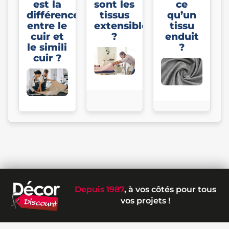
est la
sont les
ce
différence
tissus
qu’un
entre le
extensibles
tissu
cuir et
?
enduit
le simili
?
cuir ?
Depuis 1987
, à vos côtés pour tous
vos projets !