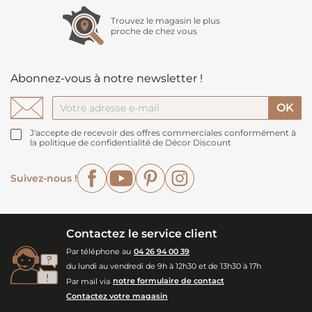
Trouvez le magasin le plus
proche de chez vous
Abonnez-vous à notre newsletter !
J'accepte de recevoir des offres commerciales conformément à
la politique de confidentialité de Décor Discount
Facebook
YouTube
Pinterest
Instagram
Suivez-nous !
Contactez le service client
Par téléphone au
04 26 94 00 39
du lundi au vendredi de 9h à 12h30 et de 13h30 à 17h
Par mail via
notre formulaire de contact
Contactez votre magasin