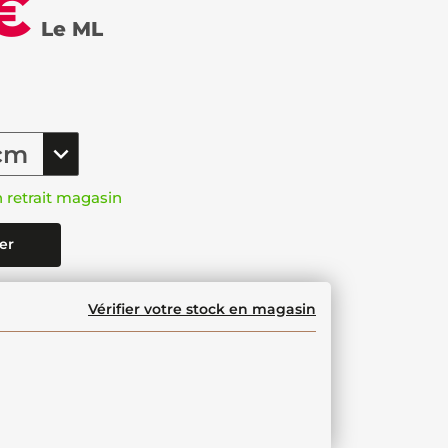
€
Le ML
n retrait magasin
er
Vérifier votre stock en magasin