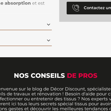
e absorption
et est
Contactez un
 serviettes, peignoirs,
nts de bébé. Avec une
llergénique,
, tout en étant
ssource renouvelable.
r ceux qui recherchent
x de l'environnement.
NOS CONSEILS
DE PROS
envenue sur le blog de Décor Discount, spécialiste
ils de travaux et rénovation ! Besoin d'aide pour ch
fectionner ou entretenir des tissus ? Nos experts 
èrent ici tous leurs secrets spécial tissus pour avoir
ons gestes et découvrir les meilleures tendances 