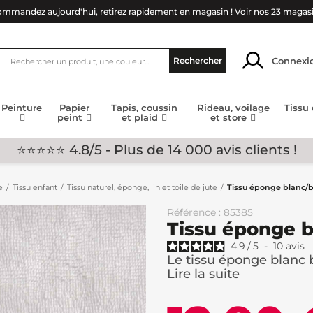
mmandez aujourd'hui, retirez rapidement en magasin !
Voir nos 23 magas
Connexi
Rechercher
Peinture
Papier
Tapis, coussin
Rideau, voilage
Tissu
peint
et plaid
et store
⭐⭐⭐⭐⭐ 4.8/5 - Plus de 14 000 avis clients !
e
Tissu enfant
Tissu naturel, éponge, lin et toile de jute
Tissu éponge blanc/b
Référence : 85385
Tissu éponge b
4.9
/
5
-
10
avis
Le tissu éponge blanc b
Lire la suite