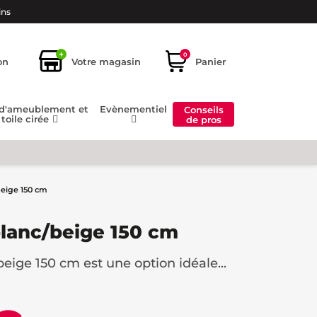
ins
+
0
on
Votre magasin
Panier
 d'ameublement et
Evènementiel
Conseils
toile cirée
de pros
eige 150 cm
lanc/beige 150 cm
eige 150 cm est une option idéale...