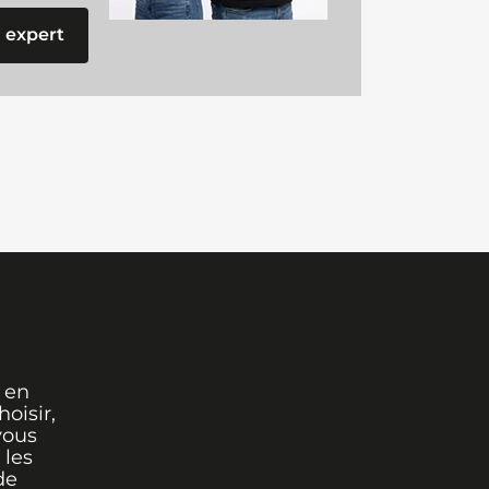
 expert
 en
oisir,
vous
 les
de