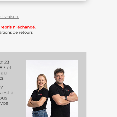
 livraison.
 repris ni échangé.
itions de retours
st
23
987
et
au
s.
 ?
s est à
ous
vos