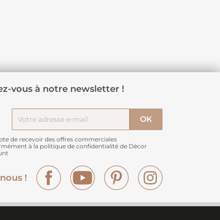
z-vous à notre newsletter !
pte de recevoir des offres commerciales
rmément à
la politique de confidentialité de Décor
unt
Facebook
YouTube
Pinterest
Instagram
nous !