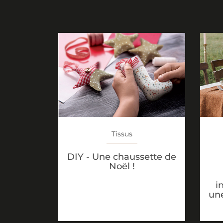
Tissus
DIY - Une chaussette de
Noël !
i
une