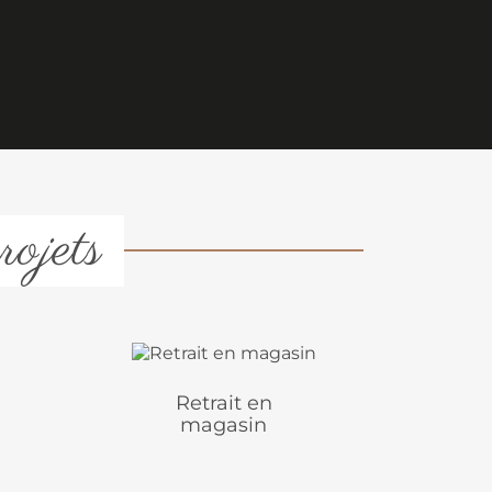
rojets
Retrait en
magasin