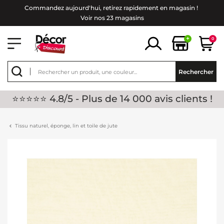
Commandez aujourd'hui, retirez rapidement en magasin !
Voir nos 23 magasins
+
0
Rechercher
⭐⭐⭐⭐⭐ 4.8/5 - Plus de 14 000 avis clients !
Tissu naturel, éponge, lin et toile de jute