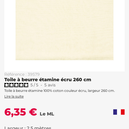
Référence : 39579
Toile à beurre étamine écru 260 cm
5
/
5
-
5
avis
Toile à beurre étamine 100% coton couleur écru, largeur 260 cm.
Lire la suite
6,35 €
Le ML
Largeur : 2.5 mètres