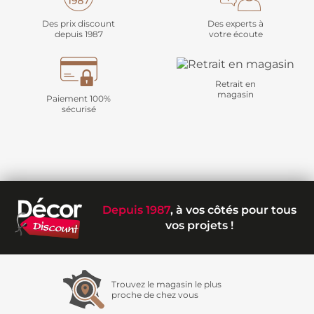
Des prix discount
Des experts à
depuis 1987
votre écoute
Retrait en
magasin
Paiement 100%
sécurisé
Depuis 1987
, à vos côtés pour tous
vos projets !
Trouvez le magasin le plus
proche de chez vous