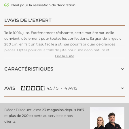
Idéal pour la réalisation de décoration
L'AVIS DE L'EXPERT
Toile 100% jute. Extrêmement résistante, cette matière naturelle
convient idéalement pour toutes les confections. Sa grande largeur,
280 cm, en fait un tissu facile à utiliser pour fabriquer de grandes
pièces. Optez pour de la toile de jute pour une déco nature et
champêtre lors de vos événements (mariage, anniversaire,
Lire la suite
baptême...).
CARACTÉRISTIQUES
AVIS
4.5
/
5
-
4
AVIS
Décor Discount, c'est
23 magasins depuis 1987
et
plus de 200 experts
au service de nos
clients.