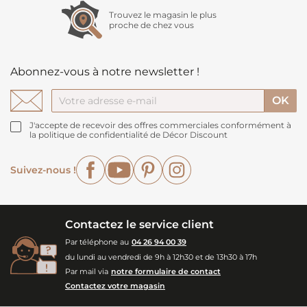
Trouvez le magasin le plus
proche de chez vous
Abonnez-vous à notre newsletter !
J'accepte de recevoir des offres commerciales conformément à
la politique de confidentialité de Décor Discount
Facebook
YouTube
Pinterest
Instagram
Suivez-nous !
Contactez le service client
Par téléphone au
04 26 94 00 39
du lundi au vendredi de 9h à 12h30 et de 13h30 à 17h
Par mail via
notre formulaire de contact
Contactez votre magasin