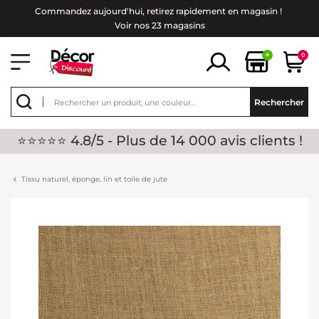
Commandez aujourd'hui, retirez rapidement en magasin !
Voir nos 23 magasins
+
0
Rechercher
⭐⭐⭐⭐⭐ 4.8/5 - Plus de 14 000 avis clients !
Tissu naturel, éponge, lin et toile de jute