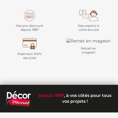
Des prix discount
Des experts à
depuis 1987
votre écoute
Retrait en
magasin
Paiement 100%
sécurisé
Depuis 1987
, à vos côtés pour tous
vos projets !