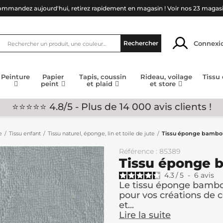
mmandez aujourd'hui, retirez rapidement en magasin !
Voir nos 23 magas
Connexi
Rechercher
Peinture
Papier
Tapis, coussin
Rideau, voilage
Tissu
peint
et plaid
et store
⭐⭐⭐⭐⭐ 4.8/5 - Plus de 14 000 avis clients !
e
Tissu enfant
Tissu naturel, éponge, lin et toile de jute
Tissu éponge bambou
Référence : 85389
Tissu éponge 
4.3
/
5
-
6
avis
Le tissu éponge bambou
pour vos créations de c
et...
Lire la suite