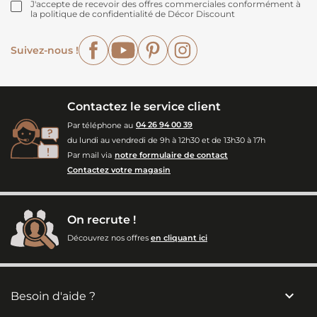
J'accepte de recevoir des offres commerciales conformément à
la politique de confidentialité de Décor Discount
Facebook
YouTube
Pinterest
Instagram
Suivez-nous !
Contactez le service client
Par téléphone au
04 26 94 00 39
du lundi au vendredi de 9h à 12h30 et de 13h30 à 17h
Par mail via
notre formulaire de contact
Contactez votre magasin
On recrute !
Découvrez nos offres
en cliquant ici

Besoin d'aide ?