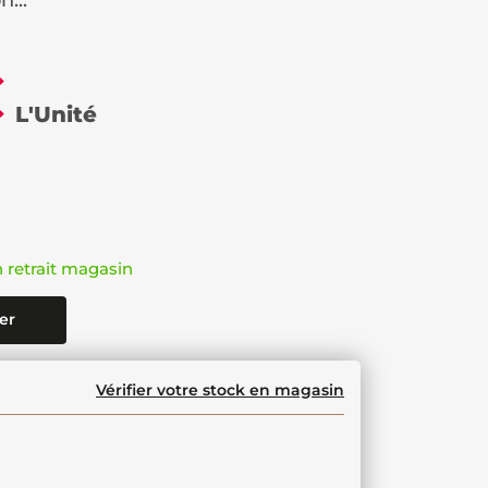
n...
€
L'Unité
n retrait magasin
er
Vérifier votre stock en magasin