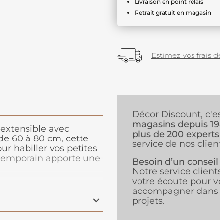
Livraison en point relais
Retrait gratuit en magasin
Estimez vos frais de
Décor Discount, c'e
magasins depuis 1
 extensible avec
plus de 200 experts
e 60 à 80 cm, cette
service de nos client
ur habiller vos petites
ntemporain apporte une
Besoin d’un conseil
ace, tandis que sa
Notre service client
 Facile à installer et
votre écoute pour v
rfaitement votre
accompagner dans 
projets.