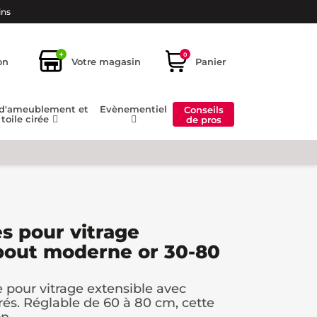
ins
+
0
on
Votre magasin
Panier
 d'ameublement et
Evènementiel
Conseils
toile cirée
de pros
es pour vitrage
bout moderne or 30-80
 pour vitrage extensible avec
s. Réglable de 60 à 80 cm, cette