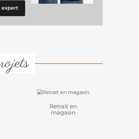
 expert
rojets
Retrait en
magasin