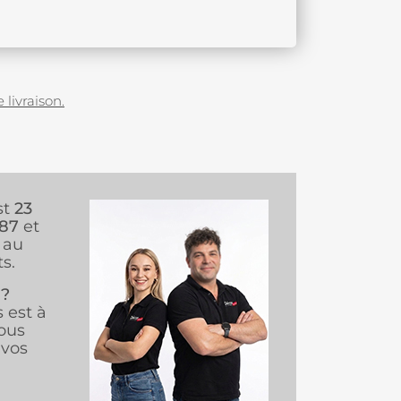
 livraison.
st
23
987
et
au
s.
 ?
s est à
ous
vos