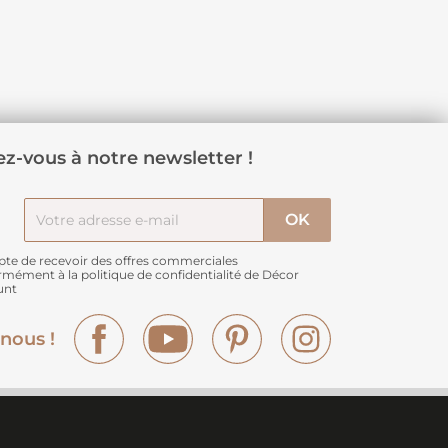
z-vous à notre newsletter !
pte de recevoir des offres commerciales
rmément à
la politique de confidentialité de Décor
unt
Facebook
YouTube
Pinterest
Instagram
nous !