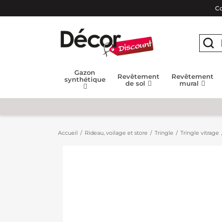
Co
Gazon
Revêtement
Revêtement
synthétique
de sol
mural
Accueil
Rideau, voilage et store
Tringle
Tringle vitrage