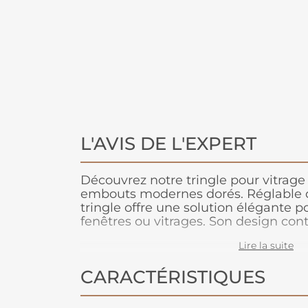
L'AVIS DE L'EXPERT
Découvrez notre tringle pour vitrage
embouts modernes dorés. Réglable d
tringle offre une solution élégante po
fenêtres ou vitrages. Son design co
touche de sophistication à votre esp
Lire la suite
couleur dorée ajoute une note de luxe.
durable, cette tringle complétera pa
CARACTÉRISTIQUES
décoration intérieure.