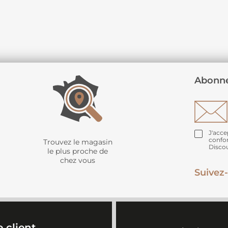
Abonne
J'acce
confo
Trouvez le magasin
Disco
le plus proche de
chez vous
Suivez-
 client