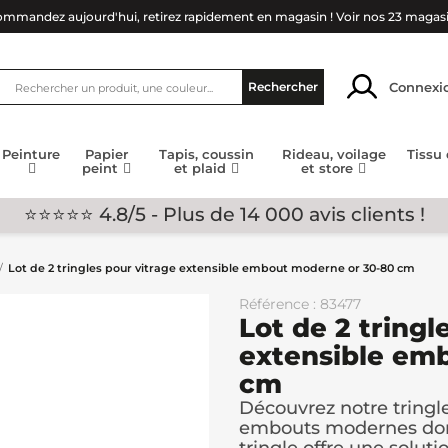
mmandez aujourd'hui, retirez rapidement en magasin !
Voir nos 23 magas
Connexi
Rechercher
Peinture
Papier
Tapis, coussin
Rideau, voilage
Tissu
peint
et plaid
et store
⭐⭐⭐⭐⭐ 4.8/5 - Plus de 14 000 avis clients !
Lot de 2 tringles pour vitrage extensible embout moderne or 30-80 cm
Référence : 83477
Lot de 2 tringl
extensible em
cm
Découvrez notre tringle
embouts modernes doré