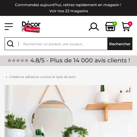
Commandez aujourd'hui, retirez rapidement en magasin !
Voir nos 23 magasins
+
0
Rechercher
⭐⭐⭐⭐⭐ 4.8/5 - Plus de 14 000 avis clients !
Crédence adhésive cuisine et salle de bain