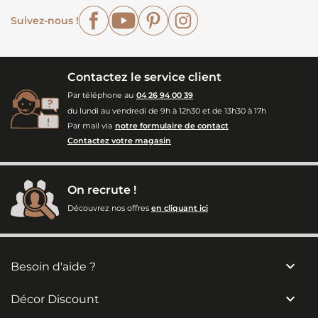
Facebook
YouTube
Pinterest
Instagram
Suivez-nous !
Contactez le service client
Par téléphone au
04 26 94 00 39
du lundi au vendredi de 9h à 12h30 et de 13h30 à 17h
Par mail via
notre formulaire de contact
Contactez votre magasin
On recrute !
Découvrez nos offres
en cliquant ici

Besoin d'aide ?

Décor Discount