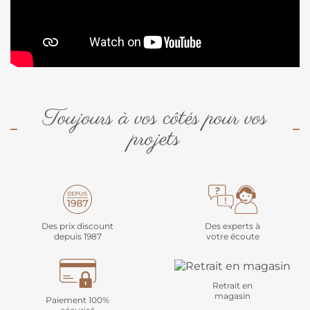
Toujours à vos côtés pour vos
projets
Des prix discount
Des experts à
depuis 1987
votre écoute
Retrait en
magasin
Paiement 100%