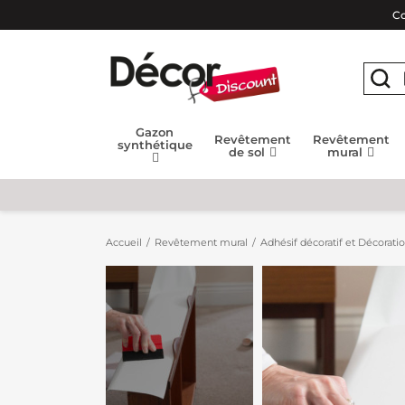
Co
Gazon
Revêtement
Revêtement
synthétique
de sol
mural
Accueil
Revêtement mural
Adhésif décoratif et Décorati