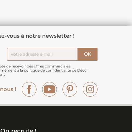
z-vous à notre newsletter !
pte de recevoir des offres commerciales
rmément à
la politique de confidentialité de Décor
unt
Facebook
YouTube
Pinterest
Instagram
nous !
On recrute !