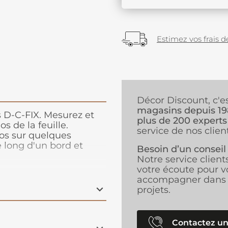
Estimez vos frais de
Décor Discount, c'e
magasins depuis 1
s D-C-FIX. Mesurez et
plus de 200 experts
s de la feuille.
service de nos client
dos sur quelques
e long d'un bord et
Besoin d’un conseil
u à peu la feuille de
Notre service client
t le film à l'aide du
votre écoute pour v
ieu vers les bords afin
accompagner dans 
projets.
Contactez un