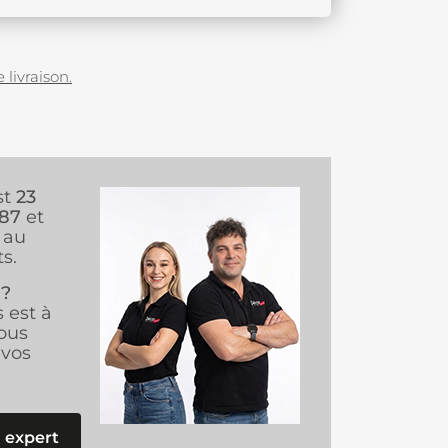
 livraison.
st
23
987
et
au
s.
 ?
s est à
ous
vos
 expert