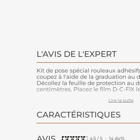
L'AVIS DE L'EXPERT
Kit de pose spécial rouleaux adhésif
coupez à l'aide de la graduation au do
Décollez la feuille de protection au 
centimètres. Placez le film D-C-FIX l
appuyez légèrement. Enfin, retirez pe
Lire la suite
protection et appliquez simultanémen
maroufleur. Travaillez toujours du mil
CARACTÉRISTIQUES
d'éviter la formation de bulles d'air.
AVIS
4.5
/
5
-
14
AVIS