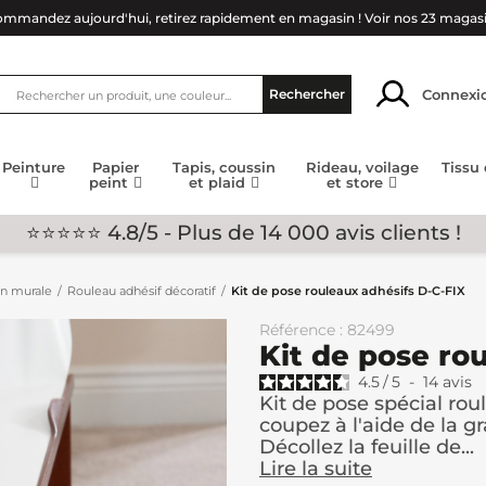
mmandez aujourd'hui, retirez rapidement en magasin !
Voir nos 23 magas
Connexi
Rechercher
Peinture
Papier
Tapis, coussin
Rideau, voilage
Tissu
peint
et plaid
et store
⭐⭐⭐⭐⭐ 4.8/5 - Plus de 14 000 avis clients !
on murale
Rouleau adhésif décoratif
Kit de pose rouleaux adhésifs D-C-FIX
Référence : 82499
Kit de pose ro
4.5
/
5
-
14
avis
Kit de pose spécial rou
coupez à l'aide de la gr
Décollez la feuille de...
Lire la suite