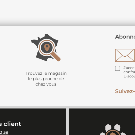
Abonne
J'acce
confo
Trouvez le magasin
Disco
le plus proche de
chez vous
Suivez-
 client
0 39