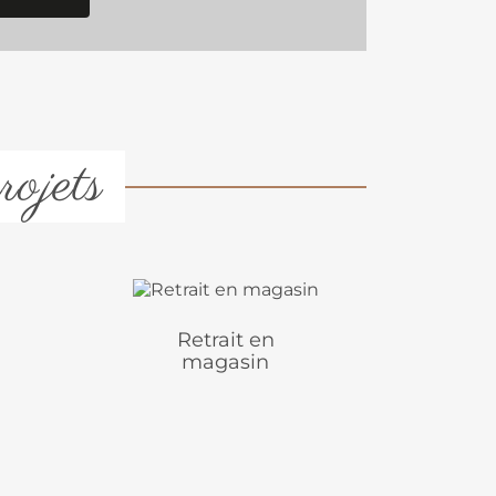
rojets
Retrait en
magasin