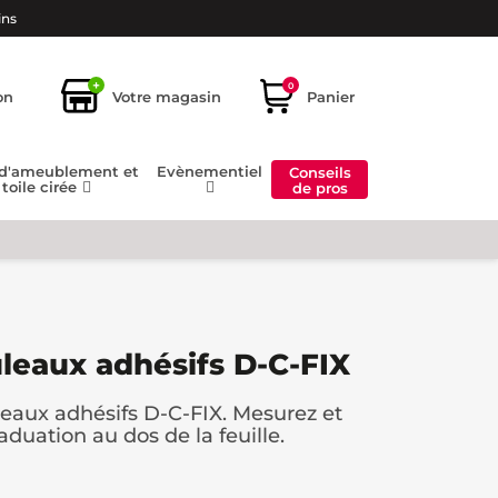
ins
+
0
on
Votre magasin
Panier
 d'ameublement et
Evènementiel
Conseils
toile cirée
de pros
uleaux adhésifs D-C-FIX
leaux adhésifs D-C-FIX. Mesurez et
aduation au dos de la feuille.