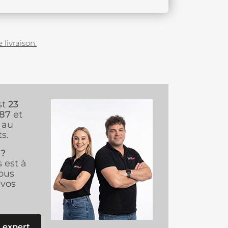
 livraison.
st
23
987
et
au
s.
 ?
s est à
ous
vos
 expert