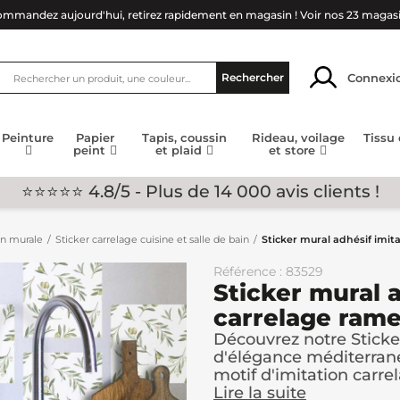
mmandez aujourd'hui, retirez rapidement en magasin !
Voir nos 23 magas
Connexi
Rechercher
Peinture
Papier
Tapis, coussin
Rideau, voilage
Tissu
peint
et plaid
et store
⭐⭐⭐⭐⭐ 4.8/5 - Plus de 14 000 avis clients !
on murale
Sticker carrelage cuisine et salle de bain
Sticker mural adhésif imita
Référence : 83529
Sticker mural a
carrelage ramea
Découvrez notre Sticke
d'élégance méditerrané
motif d'imitation carrel
Lire la suite