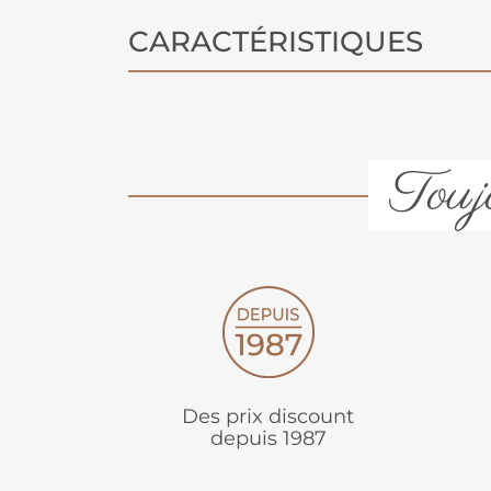
tradition à votre décoration, créant
CARACTÉRISTIQUES
chaleureuse et intemporelle.
Toujo
Des prix discount
depuis 1987