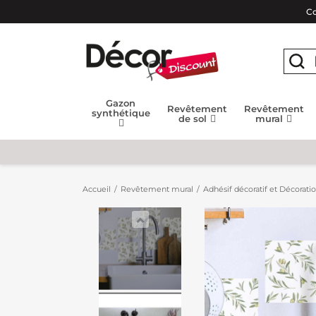
Co
Gazon
Revêtement
Revêtement
synthétique
de sol
mural
Accueil
Revêtement mural
Adhésif décoratif et Décorati