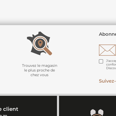
Abonne
J'acce
confo
Trouvez le magasin
Disco
le plus proche de
chez vous
Suivez-
 client