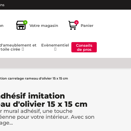
ins
+
0
on
Votre magasin
Panier
 d'ameublement et
Evènementiel
Conseils
toile cirée
de pros
tion carrelage rameau d'olivier 15 x 15 cm
dhésif imitation
u d'olivier 15 x 15 cm
r mural adhésif, une touche
enne pour votre intérieur. Avec son
age...