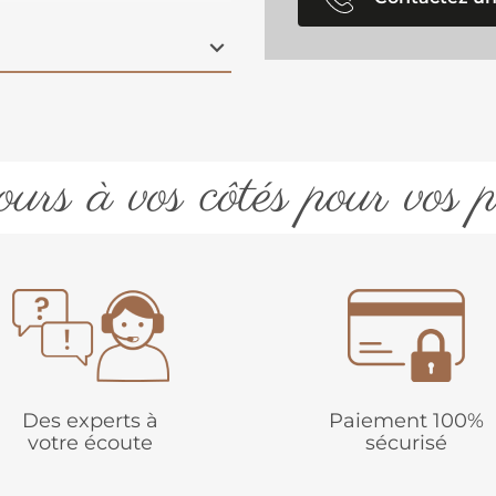
 une atmosphère
urs à vos côtés pour vos p
Des experts à
Paiement 100%
votre écoute
sécurisé