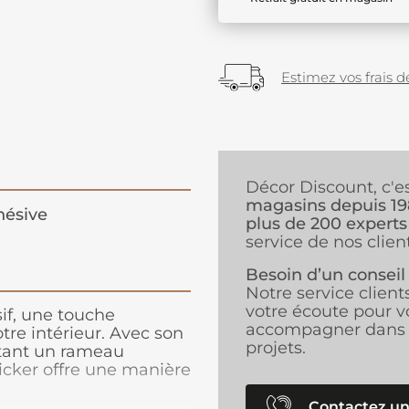
Estimez vos frais de
Décor Discount, c'e
magasins depuis 1
hésive
plus de 200 experts
service de nos client
Besoin d’un conseil
Notre service client
votre écoute pour v
if, une touche
accompagner dans 
re intérieur. Avec son
projets.
ntant un rameau
ticker offre une manière
s et surfaces planes. Le
 fraîcheur et de
Contactez un