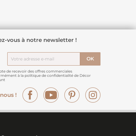
z-vous à notre newsletter !
pte de recevoir des offres commerciales
rmément à
la politique de confidentialité de Décor
unt
Facebook
YouTube
Pinterest
Instagram
nous !