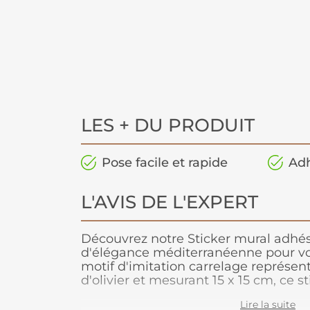
LES + DU PRODUIT
Pose facile et rapide
Ad
L'AVIS DE L'EXPERT
Découvrez notre Sticker mural adhés
d'élégance méditerranéenne pour vot
motif d'imitation carrelage représe
d'olivier et mesurant 15 x 15 cm, ce s
simple et raffinée d'embellir vos mur
Lire la suite
rameau d'olivier apporte une note de