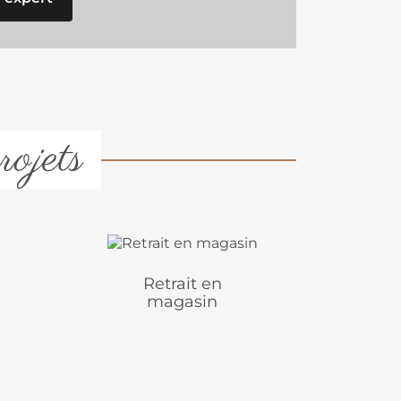
rojets
Retrait en
magasin