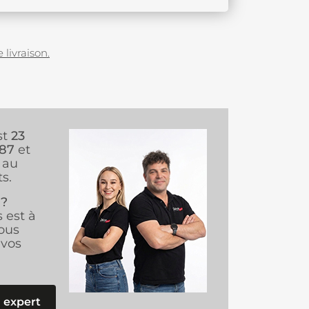
 livraison.
st
23
987
et
au
s.
 ?
s est à
ous
vos
 expert