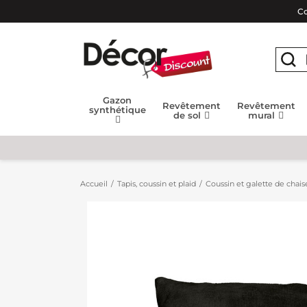
Co
Gazon
Revêtement
Revêtement
synthétique
de sol
mural
Accueil
Tapis, coussin et plaid
Coussin et galette de chais