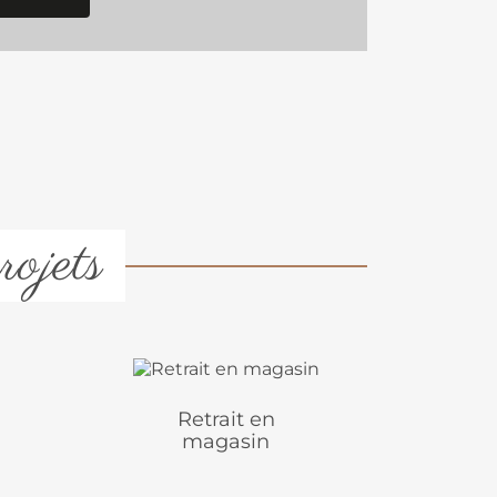
rojets
Retrait en
magasin