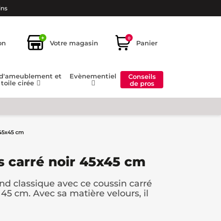
ins
+
0
on
Votre magasin
Panier
 d'ameublement et
Evènementiel
Conseils
toile cirée
de pros
 45x45 cm
s carré noir 45x45 cm
and classique avec ce coussin carré
45 cm. Avec sa matière velours, il