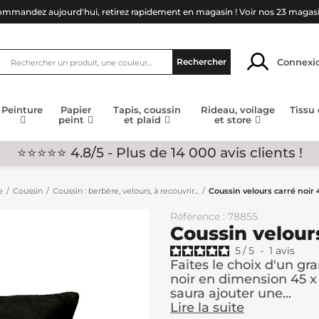
mmandez aujourd'hui, retirez rapidement en magasin !
Voir nos 23 magas
Connexi
Rechercher
Peinture
Papier
Tapis, coussin
Rideau, voilage
Tissu
peint
et plaid
et store
⭐⭐⭐⭐⭐ 4.8/5 - Plus de 14 000 avis clients !
e
Coussin
Coussin : berbère, velours, à recouvrir...
Coussin velours carré noir
Référence : 78855
Coussin velour
5
/
5
-
1
avis
Faites le choix d'un gr
noir en dimension 45 x 
saura ajouter une...
Lire la suite