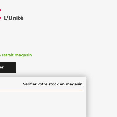
€
L'Unité
n retrait magasin
er
Vérifier votre stock en magasin