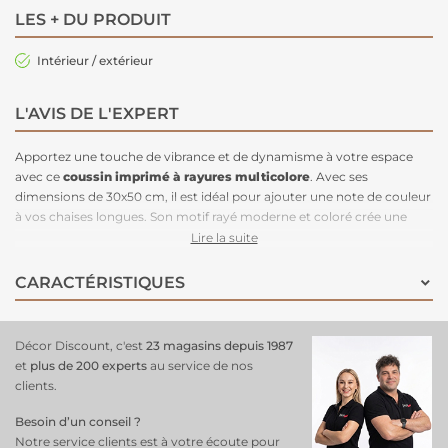
LES + DU PRODUIT
Intérieur / extérieur
L'AVIS DE L'EXPERT
Apportez une touche de vibrance et de dynamisme à votre espace
avec ce
coussin imprimé à rayures
multicolore
. Avec ses
dimensions de 30x50 cm, il est idéal pour ajouter une note de couleur
à vos chaises longues. Son motif rayé moderne et coloré crée une
ambiance festive et accueillante, tandis que son rembourrage
Lire la suite
confortable assure une détente parfaite. Il est résistant et facile à
entretenir, offrant ainsi un confort durable pour vos moments de
CARACTÉRISTIQUES
relaxation !
Décor Discount, c'est
23 magasins depuis 1987
et
plus de 200 experts
au service de nos
clients.
Besoin d’un conseil ?
Notre service clients est à votre écoute pour