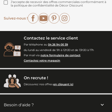
J'accepte de recevoir des offres commerciales conformément à
la politique de confidentialité de Décor Discount
Facebook
YouTube
Pinterest
Instagram
Suivez-nous !
Contactez le service client
Par téléphone au
04 26 94 00 39
du lundi au vendredi de 9h à 12h30 et de 13h30 à 17h
Par mail via
notre formulaire de contact
Contactez votre magasin
On recrute !
Découvrez nos offres
en cliquant ici

Besoin d'aide ?