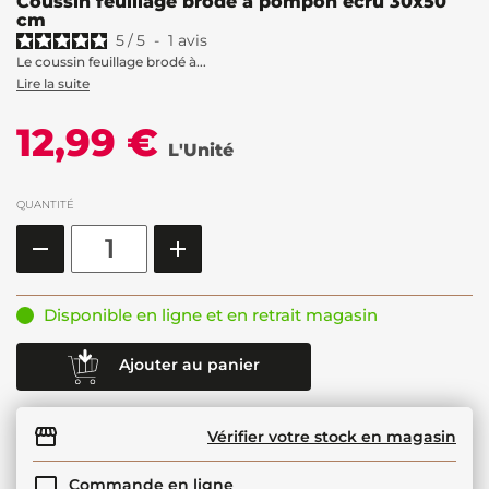
Coussin feuillage brodé à pompon écru 30x50
cm
5
/
5
-
1
avis
Le coussin feuillage brodé à...
Lire la suite
12,99 €
L'Unité
QUANTITÉ
Disponible en ligne et en retrait magasin
Ajouter au panier
Vérifier votre stock en magasin
Commande en ligne