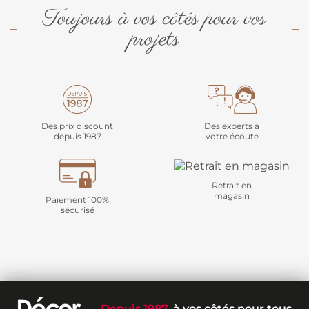
Toujours à vos côtés pour vos
projets
Des prix discount
Des experts à
depuis 1987
votre écoute
Retrait en
magasin
Paiement 100%
sécurisé
Depuis 1987
, à vos côtés pour tous