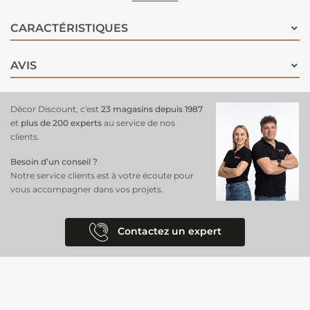
charmant. Avec ses dimensions pratiques de 30x50 cm, ce
coussin
est parfait pour habiller un canapé
, un fauteuil ou un lit, apportant
CARACTÉRISTIQUES
confort et style. Idéal pour une déco douce et raffinée.
AVIS
Décor Discount, c'est
23 magasins depuis 1987
et
plus de 200 experts
au service de nos
clients.
Besoin d’un conseil ?
Notre service clients est à votre écoute pour
vous accompagner dans vos projets.
Contactez un expert