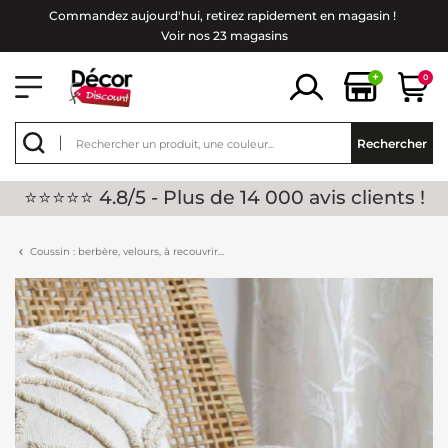
Commandez aujourd'hui, retirez rapidement en magasin !
Voir nos 23 magasins
+
0
Rechercher
⭐⭐⭐⭐⭐ 4.8/5 - Plus de 14 000 avis clients !
Coussin : berbère, velours, à recouvrir...