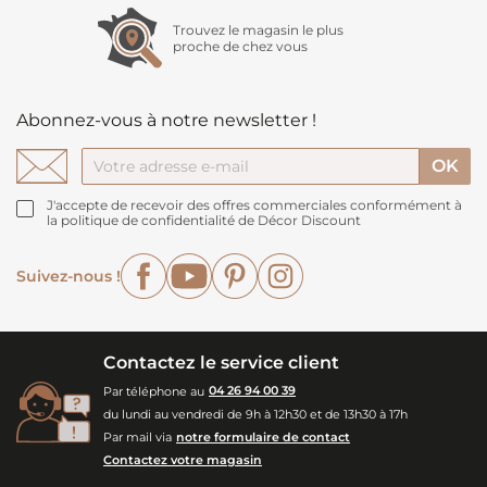
Trouvez le magasin le plus
proche de chez vous
Abonnez-vous à notre newsletter !
J'accepte de recevoir des offres commerciales conformément à
la politique de confidentialité de Décor Discount
Facebook
YouTube
Pinterest
Instagram
Suivez-nous !
Contactez le service client
Par téléphone au
04 26 94 00 39
du lundi au vendredi de 9h à 12h30 et de 13h30 à 17h
Par mail via
notre formulaire de contact
Contactez votre magasin