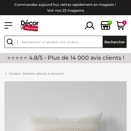
Commandez aujourd'hui, retirez rapidement en magasin !
Voir nos 23 magasins
+
0
Rechercher
⭐⭐⭐⭐⭐ 4.8/5 - Plus de 14 000 avis clients !
Coussin : berbère, velours, à recouvrir...