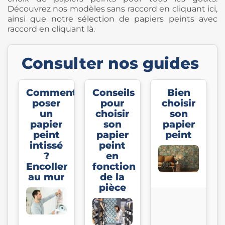
Découvrez nos modèles sans raccord en cliquant ici,
ainsi que notre sélection de papiers peints avec
raccord en cliquant là.
Consulter nos guides
Comment
Conseils
Bien
poser
pour
choisir
un
choisir
son
papier
son
papier
peint
papier
peint
intissé
peint
?
en
Encoller
fonction
au mur
de la
pièce