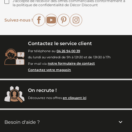
J'accepte de recevoir des offres commerciales conformément à
la politique de confidentialité de Décor Discount
Facebook
YouTube
Pinterest
Instagram
Suivez-nous !
Contactez le service client
Par téléphone au
04 26 94 00 39
du lundi au vendredi de 9h à 12h30 et de 13h30 à 17h
Par mail via
notre formulaire de contact
Contactez votre magasin
On recrute !
Découvrez nos offres
en cliquant ici

Besoin d'aide ?