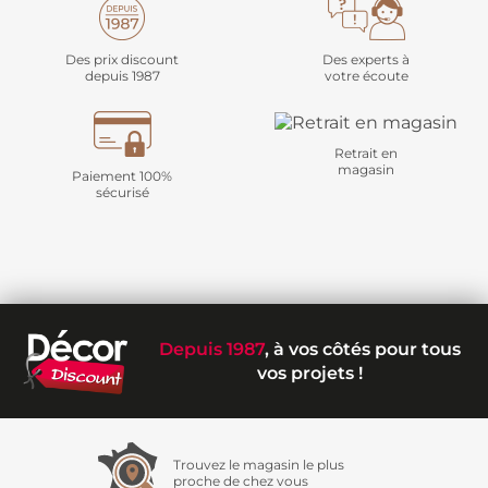
Des prix discount
Des experts à
depuis 1987
votre écoute
Retrait en
magasin
Paiement 100%
sécurisé
Depuis 1987
, à vos côtés pour tous
vos projets !
Trouvez le magasin le plus
proche de chez vous