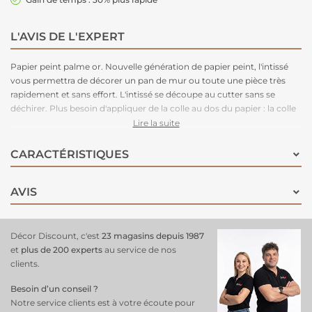
L'AVIS DE L'EXPERT
Papier peint palme or. Nouvelle génération de papier peint, l'intissé
vous permettra de décorer un pan de mur ou toute une pièce très
rapidement et sans effort. L'intissé se découpe au cutter sans se
déchirer. Plus besoin d'appliquer de la colle au dos du papier : la colle
est à appliquer uniquement sur le mur, au rouleau et au pinceau pour
Lire la suite
les angles. Plus besoin donc de table à tapisser. Le papier peint adhère
sur le mur facilement et sans se déchirer au contact de la colle.
CARACTÉRISTIQUES
Fabriqué en Union Européenne. Ce papier peint lessivable convient
particulièrement aux pièces à vivre (salon, cuisine, salle de bain).
AVIS
Décor Discount, c'est
23 magasins depuis 1987
et
plus de 200 experts
au service de nos
clients.
Besoin d’un conseil ?
Notre service clients est à votre écoute pour