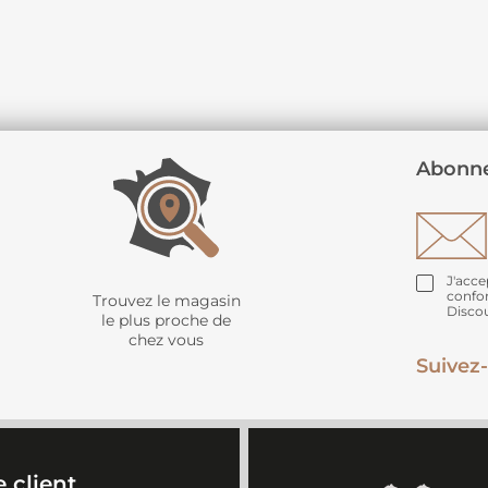
Abonne
J'acce
confo
Trouvez le magasin
Disco
le plus proche de
chez vous
Suivez-
 client