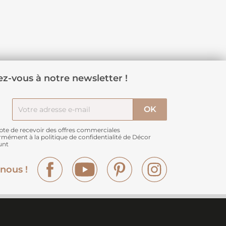
z-vous à notre newsletter !
pte de recevoir des offres commerciales
rmément à
la politique de confidentialité de Décor
unt
Facebook
YouTube
Pinterest
Instagram
nous !