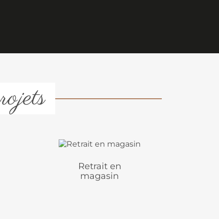
rojets
Retrait en
magasin