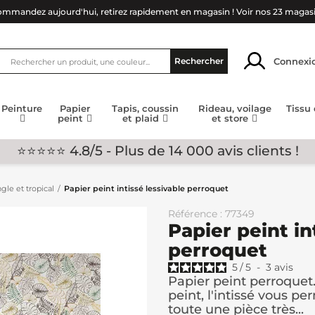
mmandez aujourd'hui, retirez rapidement en magasin !
Voir nos 23 magas
Connexi
Rechercher
Peinture
Papier
Tapis, coussin
Rideau, voilage
Tissu
peint
et plaid
et store
⭐⭐⭐⭐⭐ 4.8/5 - Plus de 14 000 avis clients !
gle et tropical
Papier peint intissé lessivable perroquet
Référence : 77349
Papier peint in
perroquet
5
/
5
-
3
avis
Papier peint perroquet
peint, l'intissé vous p
toute une pièce très...