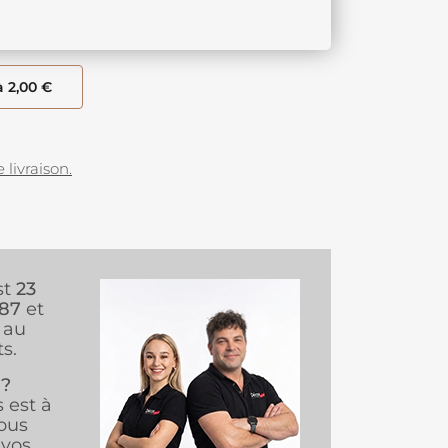
à 2,00 €
 livraison.
st
23
987
et
au
s.
 ?
s est à
ous
vos