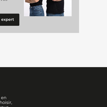
 expert
 en
oisir,