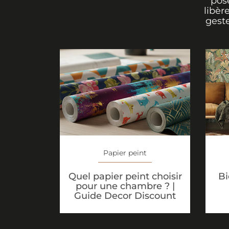
pos
libèr
geste
Papier peint
Quel papier peint choisir
Bi
pour une chambre ? |
Guide Decor Discount