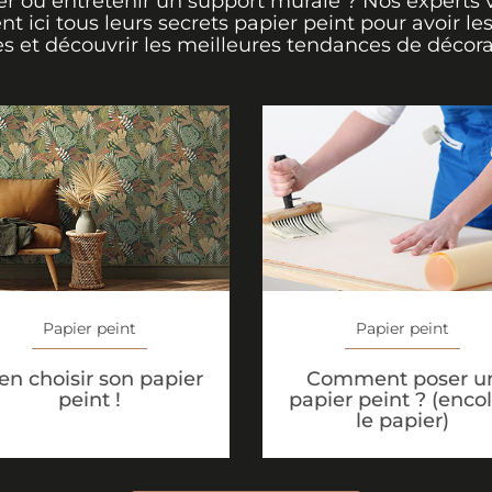
er ou entretenir un support murale ? Nos experts 
ent ici tous leurs secrets papier peint pour avoir le
s et découvrir les meilleures tendances de décora
Papier peint
Papier peint
en choisir son papier
Comment poser u
peint !
papier peint ? (encol
le papier)