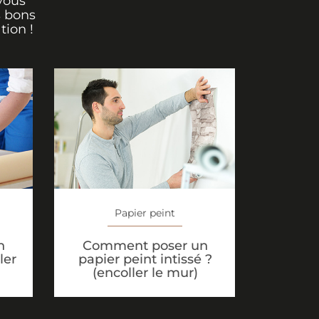
vous
s bons
tion !
Papier peint
n
Comment poser un
ler
papier peint intissé ?
(encoller le mur)