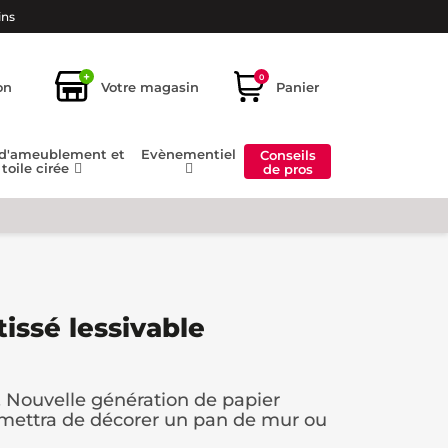
ins
+
0
on
Votre magasin
Panier
 d'ameublement et
Evènementiel
Conseils
toile cirée
de pros
tissé lessivable
. Nouvelle génération de papier
ermettra de décorer un pan de mur ou