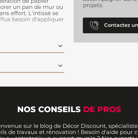
nération de papier
projets.
écorer un pan de mur ou
s effort. L'intissé se
Plus besoin d'appliquer
Contactez un
 est à appliquer
t au pinceau pour les
apisser. Le papier peint
 se déchirer au contact
éenne. Ce papier peint
 aux pièces à vivre
NOS CONSEILS
DE PROS
envenue sur le blog de Décor Discount, spécialiste
ils de travaux et rénovation ! Besoin d'aide pour ch