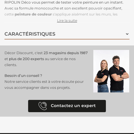
RIPOLIN Déco vous permet de tester votre peinture en un instant.
Avec sa formule monocouche et son excellent pouvoir opacifiant,
cette
peinture de couleur
s'applique aisément sur les murs, les
boiseries et les radiateurs. Découvrez la profondeur sophistiquée du
Lire la suite
gris ardoise, une teinte élégante qui donne une touche
contemporaine à votre intérieur. Disponible en plusieurs teintes, y
CARACTÉRISTIQUES
compris en blanc, ce
testeur de peinture Ripolin
est idéal pour vos
essais. Découvrez chez Décor Discount le meilleur endroit
où acheter
un testeur de peinture
pour trouver toutes les teintes possibles.
Décor Discount, c'est
23 magasins depuis 1987
Simplifiez vos futurs travaux en testant votre couleur avec les
et
plus de 200 experts
au service de nos
échantillons de peinture Ripolin
!
clients.
Besoin d’un conseil ?
Notre service clients est à votre écoute pour
vous accompagner dans vos projets.
Contactez un expert